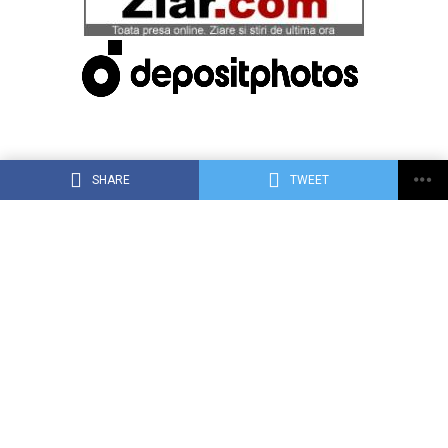
SHARE
TWEET
ACASĂ
DESPRE DEJ24.RO
CONTACT
RECLAMA TA PE DEJ24.RO
TERMENI, CONDIŢII ȘI CONFIDENȚIALITATE