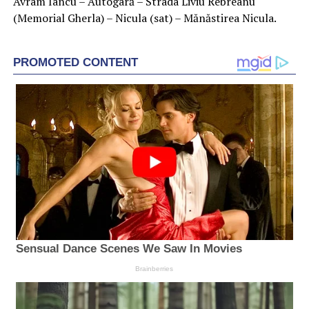
Avram Iancu – Autogară – Strada Liviu Rebreanu
(Memorial Gherla) – Nicula (sat) – Mănăstirea Nicula.