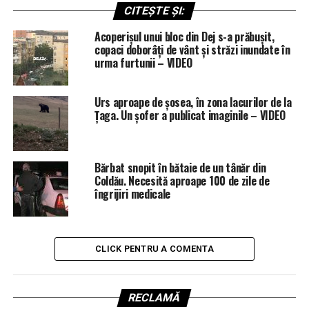
CITEȘTE ȘI:
Acoperișul unui bloc din Dej s-a prăbușit,
copaci doborâți de vânt și străzi inundate în
urma furtunii – VIDEO
Urs aproape de șosea, în zona lacurilor de la
Țaga. Un șofer a publicat imaginile – VIDEO
Bărbat snopit în bătaie de un tânăr din
Coldău. Necesită aproape 100 de zile de
îngrijiri medicale
CLICK PENTRU A COMENTA
RECLAMĂ