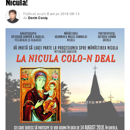
Nicula!
Publicat acum
8 ani
pe
2018-08-13
de
Dorin Cociș