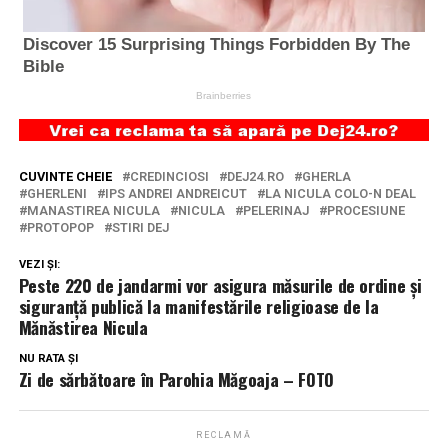
CUVINTE CHEIE
CREDINCIOSI
DEJ24.RO
GHERLA
GHERLENI
IPS ANDREI ANDREICUT
LA NICULA COLO-N DEAL
MANASTIREA NICULA
NICULA
PELERINAJ
PROCESIUNE
PROTOPOP
STIRI DEJ
VEZI ȘI:
Peste 220 de jandarmi vor asigura măsurile de ordine și
siguranță publică la manifestările religioase de la
Mănăstirea Nicula
NU RATA ȘI
Zi de sărbătoare în Parohia Măgoaja – FOTO
RECLAMĂ