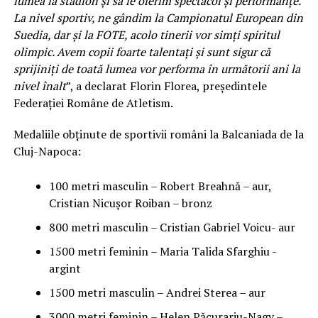
lumea la stadion şi să le oferim spectacol şi performanţe.
La nivel sportiv, ne gândim la Campionatul European din
Suedia, dar şi la FOTE, acolo tinerii vor simţi spiritul
olimpic. Avem copii foarte talentaţi şi sunt sigur că
sprijiniţi de toată lumea vor performa în următorii ani la
nivel înalt
”, a declarat Florin Florea, preşedintele
Federaţiei Române de Atletism.
Medaliile obţinute de sportivii români la Balcaniada de la
Cluj-Napoca:
100 metri masculin – Robert Breahnă – aur,
Cristian Nicuşor Roiban – bronz
800 metri masculin – Cristian Gabriel Voicu- aur
1500 metri feminin – Maria Talida Sfarghiu -
argint
1500 metri masculin – Andrei Sterea – aur
3000 metri feminin – Helen Păcurariu-Nagy –