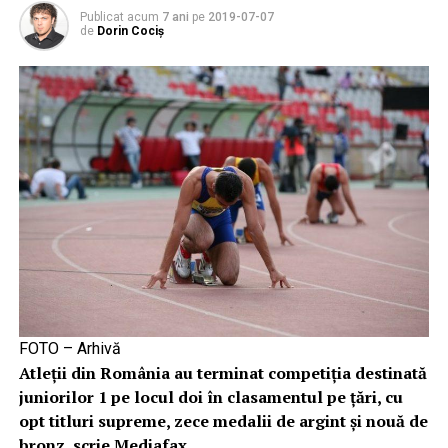
Publicat acum
7 ani
pe
2019-07-07
de
Dorin Cociș
FOTO – Arhivă
Atleţii din România au terminat competiţia destinată
juniorilor 1 pe locul doi în clasamentul pe ţări, cu
opt titluri supreme, zece medalii de argint şi nouă de
bronz, scrie Mediafax.