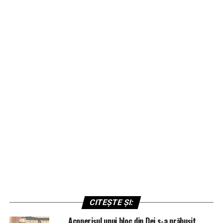
CITEȘTE ȘI:
Acoperișul unui bloc din Dej s-a prăbușit,