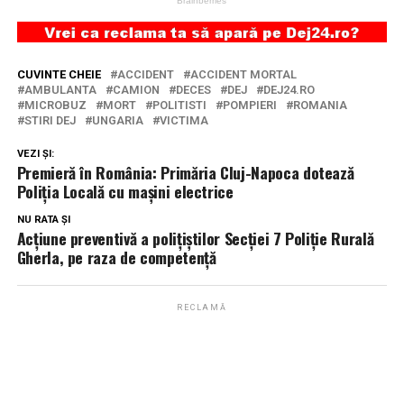
CUVINTE CHEIE
ACCIDENT
ACCIDENT MORTAL
AMBULANTA
CAMION
DECES
DEJ
DEJ24.RO
MICROBUZ
MORT
POLITISTI
POMPIERI
ROMANIA
STIRI DEJ
UNGARIA
VICTIMA
VEZI ȘI:
Premieră în România: Primăria Cluj-Napoca dotează
Poliția Locală cu mașini electrice
NU RATA ȘI
Acțiune preventivă a polițiștilor Secţiei 7 Poliţie Rurală
Gherla, pe raza de competență
RECLAMĂ