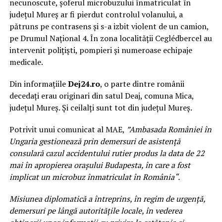
necunoscute, șoferul microbuzului înmatriculat în
județul Mureș ar fi pierdut controlul volanului, a
pătruns pe contrasens și s-a izbit violent de un camion,
pe Drumul Național 4. În zona localității Ceglédbercel au
intervenit polițiști, pompieri și numeroase echipaje
medicale.
Din informațiile
Dej24.ro
, o parte dintre românii
decedați erau originari din satul Deaj, comuna Mica,
județul Mureș. Și ceilalți sunt tot din județul Mureș.
Potrivit unui comunicat al MAE,
”Ambasada României în
Ungaria gestionează prin demersuri de asistenţă
consulară cazul accidentului rutier produs la data de 22
mai în apropierea oraşului Budapesta, în care a fost
implicat un microbuz înmatriculat în România“.
Misiunea diplomatică a întreprins, în regim de urgenţă,
demersuri pe lângă autorităţile locale, în vederea