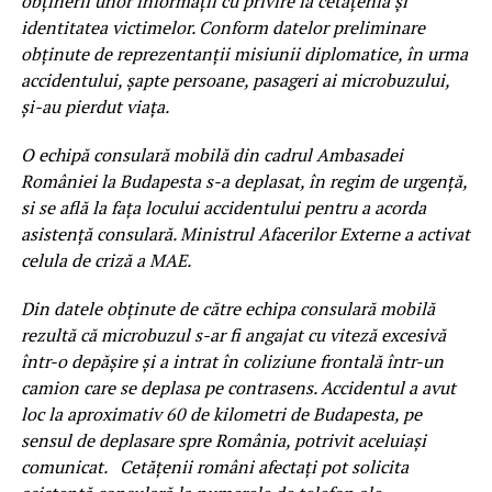
obţinerii unor informaţii cu privire la cetăţenia şi
identitatea victimelor. Conform datelor preliminare
obţinute de reprezentanţii misiunii diplomatice, în urma
accidentului, şapte persoane, pasageri ai microbuzului,
şi-au pierdut viaţa.
O echipă consulară mobilă din cadrul Ambasadei
României la Budapesta s-a deplasat, în regim de urgenţă,
si se află la faţa locului accidentului pentru a acorda
asistenţă consulară. Ministrul Afacerilor Externe a activat
celula de criză a MAE.
Din datele obţinute de către echipa consulară mobilă
rezultă că microbuzul s-ar fi angajat cu viteză excesivă
într-o depăşire şi a intrat în coliziune frontală într-un
camion care se deplasa pe contrasens. Accidentul a avut
loc la aproximativ 60 de kilometri de Budapesta, pe
sensul de deplasare spre România, potrivit aceluiaşi
comunicat. Cetăţenii români afectaţi pot solicita