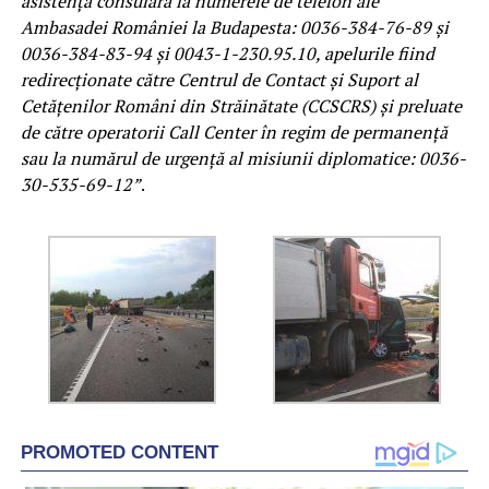
asistenţă consulară la numerele de telefon ale
Ambasadei României la Budapesta: 0036-384-76-89 şi
0036-384-83-94 şi 0043-1-230.95.10, apelurile fiind
redirecţionate către Centrul de Contact şi Suport al
Cetăţenilor Români din Străinătate (CCSCRS) şi preluate
de către operatorii Call Center în regim de permanenţă
sau la numărul de urgenţă al misiunii diplomatice: 0036-
30-535-69-12”
.