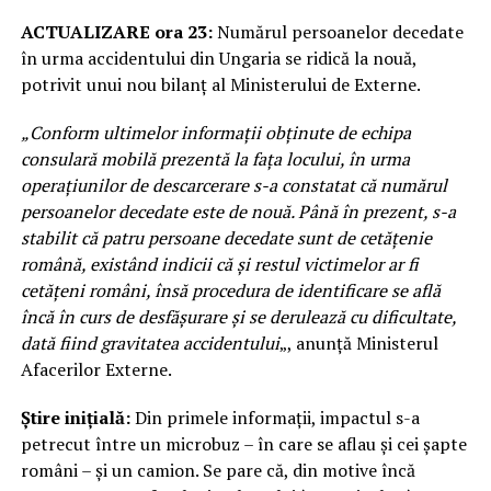
ACTUALIZARE ora 23:
Numărul persoanelor decedate
în urma accidentului din Ungaria se ridică la nouă,
potrivit unui nou bilanţ al Ministerului de Externe.
„Conform ultimelor informaţii obţinute de echipa
consulară mobilă prezentă la faţa locului, în urma
operaţiunilor de descarcerare s-a constatat că numărul
persoanelor decedate este de nouă. Până în prezent, s-a
stabilit că patru persoane decedate sunt de cetăţenie
română, existând indicii că şi restul victimelor ar fi
cetăţeni români, însă procedura de identificare se află
încă în curs de desfăşurare şi se derulează cu dificultate,
dată fiind gravitatea accidentului
„, anunţă Ministerul
Afacerilor Externe.
Știre inițială:
Din primele informații, impactul s-a
petrecut între un microbuz – în care se aflau și cei șapte
români – și un camion. Se pare că, din motive încă