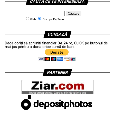
CAUTĂ CE TE INTERESEAZĂ
Web
Doar pe Dej24.ro
DONEAZĂ
Dacă doriți să sprijiniți financiar
Dej24.ro
, CLICK pe butonul de
mai jos pentru a dona orice sumă de bani.
PARTENER