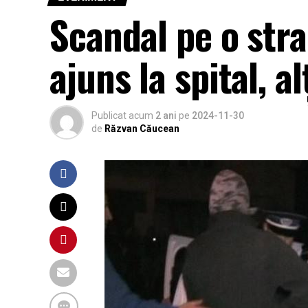
Scandal pe o stra
ajuns la spital, al
Publicat acum
2 ani
pe
2024-11-30
de
Răzvan Căucean