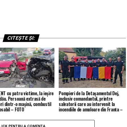
CITEȘTE ȘI:
NT cu patru victime, la ieșire
Pompieri de la Detașamentul Dej,
ldău. Persoană extrasă de
inclusiv comandantul, printre
ri dintr-o mașină, combustil
salvatorii care au intervenit la
osabil – FOTO
incendiile de amploare din Franța –
FOTO
LICK PENTRU A COMENTA