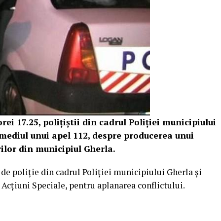
rei 17.25, polițiștii din cadrul Poliției municipiului
ermediul unui apel 112, despre producerea unui
ilor din municipiul Gherla.
 de poliție din cadrul Poliției municipiului Gherla și
 Acțiuni Speciale, pentru aplanarea conflictului.