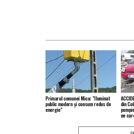
Primarul comunei Mica: ”Iluminat
ACCIDE
public modern și consum redus de
din Co
energie”
pompie
pe car
C