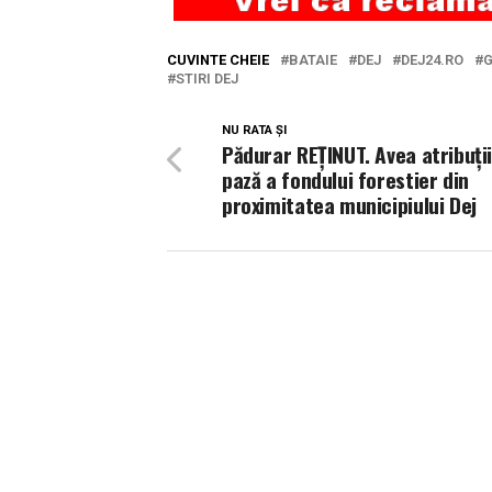
CUVINTE CHEIE
BATAIE
DEJ
DEJ24.RO
STIRI DEJ
NU RATA ȘI
Pădurar REȚINUT. Avea atribuți
pază a fondului forestier din
proximitatea municipiului Dej