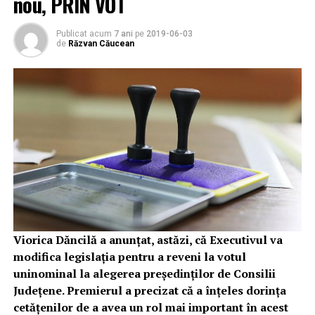
nou, PRIN VOT
Publicat acum
7 ani
pe
2019-06-03
de
Răzvan Căucean
Viorica Dăncilă a anunţat, astăzi, că Executivul va
modifica legislaţia pentru a reveni la votul
uninominal la alegerea preşedinţilor de Consilii
Judeţene. Premierul a precizat că a înţeles dorinţa
cetăţenilor de a avea un rol mai important în acest