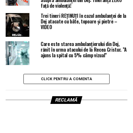
asupra ambulanței din Dej: Toleranță ZERO
față de violență!
Trei tineri REȚINUȚI în cazul ambulanței de la
Dej atacate cu bâte, topoare și pietre –
VIDEO
Care este starea ambulanțierului din Dej,
rănit în urma atacului de la Recea Cristur. ”A
ajuns la spital cu 5% câmp vizual”
CLICK PENTRU A COMENTA
RECLAMĂ