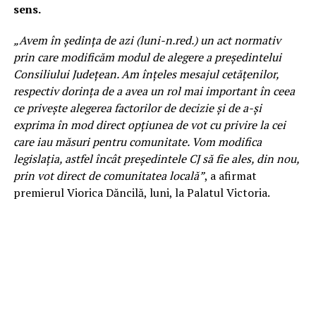
sens.
„Avem în şedinţa de azi (luni-n.red.) un act normativ
prin care modificăm modul de alegere a preşedintelui
Consiliului Judeţean. Am înţeles mesajul cetăţenilor,
respectiv dorinţa de a avea un rol mai important în ceea
ce priveşte alegerea factorilor de decizie şi de a-şi
exprima în mod direct opţiunea de vot cu privire la cei
care iau măsuri pentru comunitate. Vom modifica
legislaţia, astfel încât preşedintele CJ să fie ales, din nou,
prin vot direct de comunitatea locală”
, a afirmat
premierul Viorica Dăncilă, luni, la Palatul Victoria.