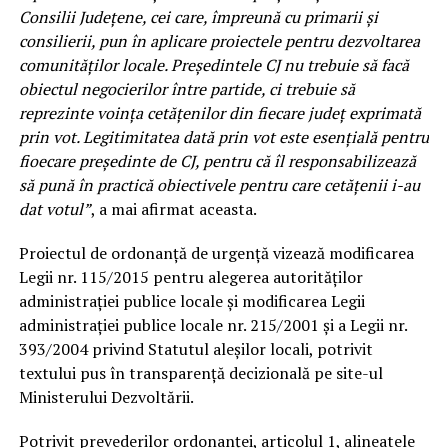
Consilii Judeţene, cei care, împreună cu primarii şi
consilierii, pun în aplicare proiectele pentru dezvoltarea
comunităţilor locale. Preşedintele CJ nu trebuie să facă
obiectul negocierilor între partide, ci trebuie să
reprezinte voinţa cetăţenilor din fiecare judeţ exprimată
prin vot. Legitimitatea dată prin vot este esenţială pentru
fioecare preşedinte de CJ, pentru că îl responsabilizează
să pună în practică obiectivele pentru care cetăţenii i-au
dat votul”
, a mai afirmat aceasta.
Proiectul de ordonanţă de urgenţă vizează modificarea
Legii nr. 115/2015 pentru alegerea autorităţilor
administraţiei publice locale şi modificarea Legii
administraţiei publice locale nr. 215/2001 şi a Legii nr.
393/2004 privind Statutul aleşilor locali, potrivit
textului pus în transparenţă decizională pe site-ul
Ministerului Dezvoltării.
Potrivit prevederilor ordonanţei, articolul 1, alineatele