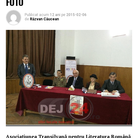
FOTO
Publicat acum
12 ani
pe
2015-02-06
de
Răzvan Căucean
Asociațiunea Transilvană pentru Literatura Română