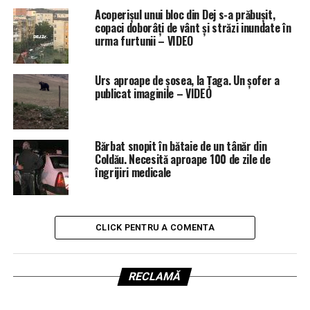
Acoperișul unui bloc din Dej s-a prăbușit,
copaci doborâți de vânt și străzi inundate în
urma furtunii – VIDEO
Urs aproape de șosea, la Țaga. Un șofer a
publicat imaginile – VIDEO
Bărbat snopit în bătaie de un tânăr din
Coldău. Necesită aproape 100 de zile de
îngrijiri medicale
CLICK PENTRU A COMENTA
RECLAMĂ