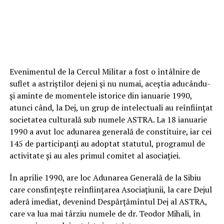
Evenimentul de la Cercul Militar a fost o întâlnire de
suflet a astriștilor dejeni și nu numai, aceștia aducându-
și aminte de momentele istorice din ianuarie 1990,
atunci când, la Dej, un grup de intelectuali au reînființat
societatea culturală sub numele ASTRA. La 18 ianuarie
1990 a avut loc adunarea generală de constituire, iar cei
145 de participanţi au adoptat statutul, programul de
activitate şi au ales primul comitet al asociaţiei.
În aprilie 1990, are loc Adunarea Generală de la Sibiu
care consfinţeşte reînfiinţarea Asociaţiunii, la care Dejul
aderă imediat, devenind Despărţămîntul Dej al ASTRA,
care va lua mai târziu numele de dr. Teodor Mihali, în