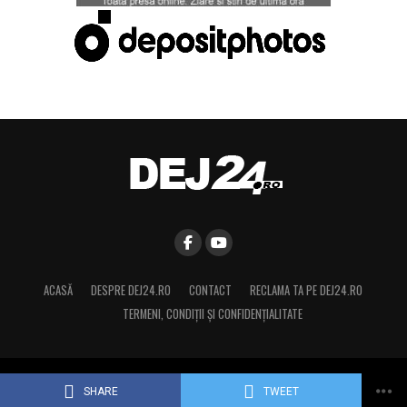
ACASĂ
DESPRE DEJ24.RO
CONTACT
RECLAMA TA PE DEJ24.RO
TERMENI, CONDIŢII ȘI CONFIDENȚIALITATE
Copyright © 2015 Dej24.ro. Toate drepturile rezervate.
SHARE
TWEET