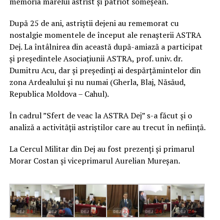
memoria marelui astrist şi patriot someşean.
După 25 de ani, astriștii dejeni au rememorat cu
nostalgie momentele de început ale renașterii ASTRA
Dej. La întâlnirea din această după-amiază a participat
și președintele Asociațiunii ASTRA, prof. univ. dr.
Dumitru Acu, dar și președinți ai despărțămintelor din
zona Ardealului și nu numai (Gherla, Blaj, Năsăud,
Republica Moldova – Cahul).
În cadrul ”Sfert de veac la ASTRA Dej” s-a făcut și o
analiză a activității astriștilor care au trecut în neființă.
La Cercul Militar din Dej au fost prezenți și primarul
Morar Costan și viceprimarul Aurelian Mureșan.