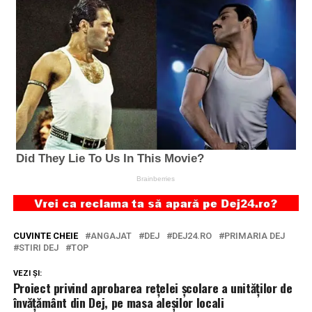
CUVINTE CHEIE
ANGAJAT
DEJ
DEJ24.RO
PRIMARIA DEJ
STIRI DEJ
TOP
VEZI ȘI:
Proiect privind aprobarea rețelei școlare a unităților de
învățământ din Dej, pe masa aleșilor locali