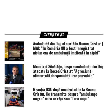
CITEȘTE ȘI:
Ambulanță din Dej, atacată la Recea Cristur |
MAI: ”În România NU a fost înregistrat
niciun caz de ambulanță implicată în răpiri”
Ministrul Sănătății, despre ambulanța din Dej
atacată la Recea Cristur: ”Agresiune
alimentată de speculații iresponsabile”
Reacția DSU după incidentul de la Recea
Cristur. Ce transmite despre ”ambulanțe
negre” care ar răpi sau ”fura copii”