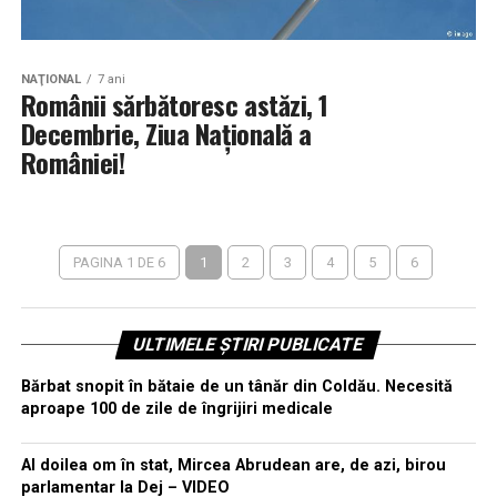
NAŢIONAL
7 ani
Românii sărbătoresc astăzi, 1
Decembrie, Ziua Națională a
României!
PAGINA 1 DE 6
1
2
3
4
5
6
ULTIMELE ȘTIRI PUBLICATE
Bărbat snopit în bătaie de un tânăr din Coldău. Necesită
aproape 100 de zile de îngrijiri medicale
Al doilea om în stat, Mircea Abrudean are, de azi, birou
parlamentar la Dej – VIDEO