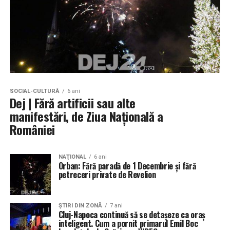
SOCIAL-CULTURĂ
6 ani
Dej | Fără artificii sau alte
manifestări, de Ziua Națională a
României
NAŢIONAL
6 ani
Orban: Fără paradă de 1 Decembrie și fără
petreceri private de Revelion
ŞTIRI DIN ZONĂ
7 ani
Cluj-Napoca continuă să se detaşeze ca oraş
inteligent. Cum a pornit primarul Emil Boc