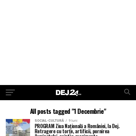
All posts tagged "1 Decembrie"
SOCIAL-CULTURĂ
9 luni
PROGRAM Ziua Națională a României, la Dej.
Retragere cu torțe, artificii, pornirea