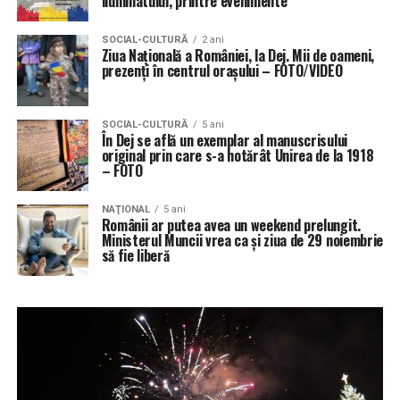
iluminatului, printre evenimente
SOCIAL-CULTURĂ
2 ani
Ziua Națională a României, la Dej. Mii de oameni,
prezenți în centrul orașului – FOTO/VIDEO
SOCIAL-CULTURĂ
5 ani
În Dej se află un exemplar al manuscrisului
original prin care s-a hotărât Unirea de la 1918
– FOTO
NAŢIONAL
5 ani
Românii ar putea avea un weekend prelungit.
Ministerul Muncii vrea ca și ziua de 29 noiembrie
să fie liberă