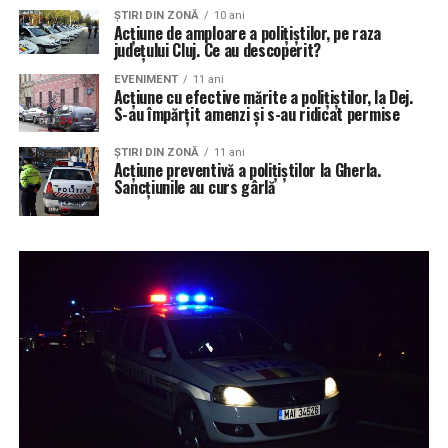
ŞTIRI DIN ZONĂ
10 ani
Acțiune de amploare a polițiștilor, pe raza
județului Cluj. Ce au descoperit?
EVENIMENT
11 ani
Acțiune cu efective mărite a polițiștilor, la Dej.
S-au împărțit amenzi și s-au ridicat permise
ŞTIRI DIN ZONĂ
11 ani
Acțiune preventivă a polițiștilor la Gherla.
Sancțiunile au curs gârlă