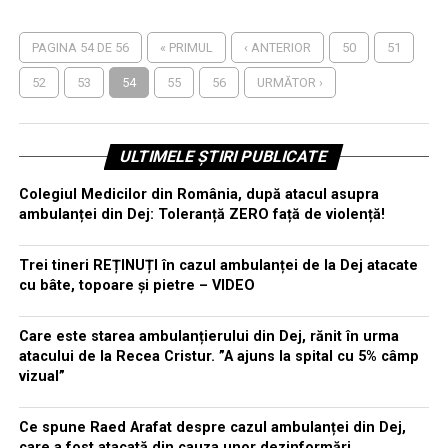
PAGINA 54 DE 56
« PRIMUL
‹ ANTERIOR
50
51
52
53
54
55
56
URMĂTOR ›
ULTIMELE ȘTIRI PUBLICATE
Colegiul Medicilor din România, după atacul asupra
ambulanței din Dej: Toleranță ZERO față de violență!
Trei tineri REȚINUȚI în cazul ambulanței de la Dej atacate
cu bâte, topoare și pietre – VIDEO
Care este starea ambulanțierului din Dej, rănit în urma
atacului de la Recea Cristur. ”A ajuns la spital cu 5% câmp
vizual”
Ce spune Raed Arafat despre cazul ambulanței din Dej,
care a fost atacată din cauza unor dezinformări