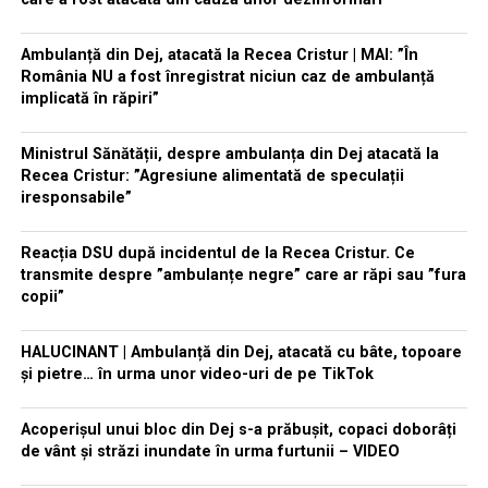
Ambulanță din Dej, atacată la Recea Cristur | MAI: ”În
România NU a fost înregistrat niciun caz de ambulanță
implicată în răpiri”
Ministrul Sănătății, despre ambulanța din Dej atacată la
Recea Cristur: ”Agresiune alimentată de speculații
iresponsabile”
Reacția DSU după incidentul de la Recea Cristur. Ce
transmite despre ”ambulanțe negre” care ar răpi sau ”fura
copii”
HALUCINANT | Ambulanță din Dej, atacată cu bâte, topoare
și pietre… în urma unor video-uri de pe TikTok
Acoperișul unui bloc din Dej s-a prăbușit, copaci doborâți
de vânt și străzi inundate în urma furtunii – VIDEO