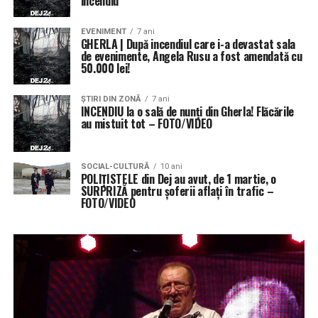
incendiu
EVENIMENT
7 ani
GHERLA | După incendiul care i-a devastat sala
de evenimente, Angela Rusu a fost amendată cu
50.000 lei!
ŞTIRI DIN ZONĂ
7 ani
INCENDIU la o sală de nunți din Gherla! Flăcările
au mistuit tot – FOTO/VIDEO
SOCIAL-CULTURĂ
10 ani
POLIȚISTELE din Dej au avut, de 1 martie, o
SURPRIZĂ pentru șoferii aflați în trafic –
FOTO/VIDEO