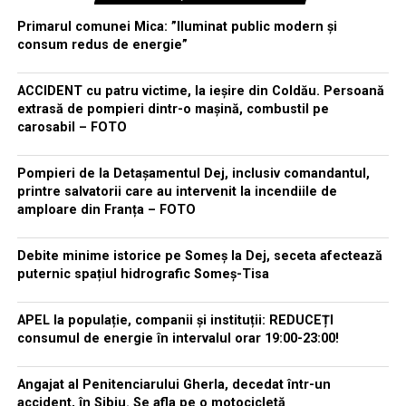
Primarul comunei Mica: ”Iluminat public modern și
consum redus de energie”
ACCIDENT cu patru victime, la ieșire din Coldău. Persoană
extrasă de pompieri dintr-o mașină, combustil pe
carosabil – FOTO
Pompieri de la Detașamentul Dej, inclusiv comandantul,
printre salvatorii care au intervenit la incendiile de
amploare din Franța – FOTO
Debite minime istorice pe Someș la Dej, seceta afectează
puternic spațiul hidrografic Someș-Tisa
APEL la populație, companii și instituții: REDUCEȚI
consumul de energie în intervalul orar 19:00-23:00!
Angajat al Penitenciarului Gherla, decedat într-un
accident, în Sibiu. Se afla pe o motocicletă