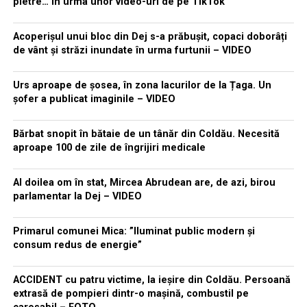
pietre… în urma unor video-uri de pe TikTok
Acoperișul unui bloc din Dej s-a prăbușit, copaci doborâți
de vânt și străzi inundate în urma furtunii – VIDEO
Urs aproape de șosea, în zona lacurilor de la Țaga. Un
șofer a publicat imaginile – VIDEO
Bărbat snopit în bătaie de un tânăr din Coldău. Necesită
aproape 100 de zile de îngrijiri medicale
Al doilea om în stat, Mircea Abrudean are, de azi, birou
parlamentar la Dej – VIDEO
Primarul comunei Mica: ”Iluminat public modern și
consum redus de energie”
ACCIDENT cu patru victime, la ieșire din Coldău. Persoană
extrasă de pompieri dintr-o mașină, combustil pe