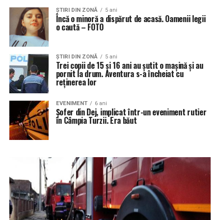
ŞTIRI DIN ZONĂ
5 ani
Încă o minoră a dispărut de acasă. Oamenii legii
o caută – FOTO
ŞTIRI DIN ZONĂ
5 ani
Trei copii de 15 și 16 ani au șutit o mașină și au
pornit la drum. Aventura s-a încheiat cu
reținerea lor
EVENIMENT
6 ani
Șofer din Dej, implicat într-un eveniment rutier
în Câmpia Turzii. Era băut