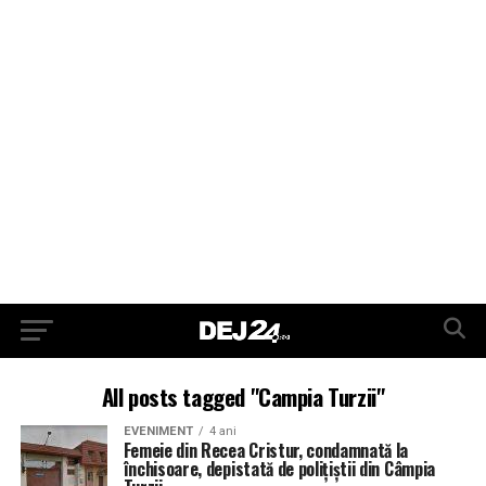
All posts tagged "Campia Turzii"
EVENIMENT
4 ani
Femeie din Recea Cristur, condamnată la
închisoare, depistată de polițiștii din Câmpia