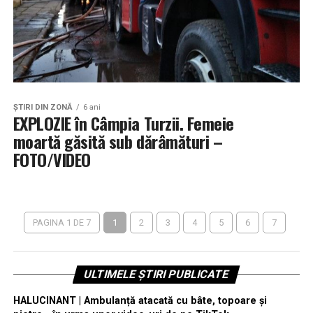
ŞTIRI DIN ZONĂ
6 ani
EXPLOZIE în Câmpia Turzii. Femeie
moartă găsită sub dărâmături –
FOTO/VIDEO
PAGINA 1 DE 7
1
2
3
4
5
6
7
ULTIMELE ȘTIRI PUBLICATE
HALUCINANT | Ambulanță atacată cu bâte, topoare și