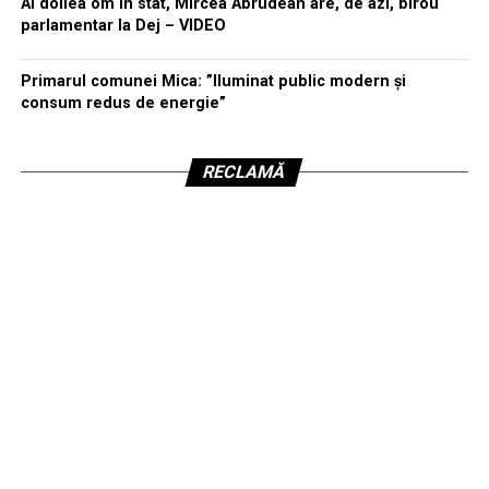
Al doilea om în stat, Mircea Abrudean are, de azi, birou
parlamentar la Dej – VIDEO
Primarul comunei Mica: ”Iluminat public modern și
consum redus de energie”
RECLAMĂ