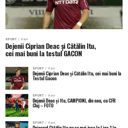
SPORT
4 ani
Dejenii Ciprian Deac și Cătălin Itu,
cei mai buni la testul GACON
SPORT
4 ani
Dejenii Ciprian Deac și Cătălin Itu, cei mai buni la
Testul Gacon
SPORT
4 ani
Dejenii Deac și Itu, CAMPIONI, din nou, cu CFR
Cluj – FOTO
SPORT
4 ani
Dejeanul Cătălin Itu nu va mai juca în Liga 1 în