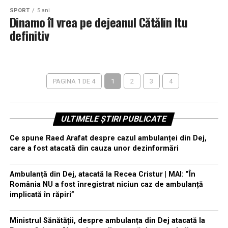
SPORT
5 ani
Dinamo îl vrea pe dejeanul Cătălin Itu
definitiv
PAGINA 1 DE 4
1
2
3
4
ULTIMELE ȘTIRI PUBLICATE
Ce spune Raed Arafat despre cazul ambulanței din Dej,
care a fost atacată din cauza unor dezinformări
Ambulanță din Dej, atacată la Recea Cristur | MAI: ”În
România NU a fost înregistrat niciun caz de ambulanță
implicată în răpiri”
Ministrul Sănătății, despre ambulanța din Dej atacată la