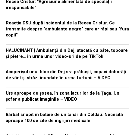
Recea Cristur: ”Agresiune alimentată de speculații
iresponsabile”
Reacția DSU după incidentul de la Recea Cristur. Ce
transmite despre ”ambulanțe negre” care ar răpi sau ”fura
copii”
HALUCINANT | Ambulanță din Dej, atacată cu bâte, topoare
și pietre… în urma unor video-uri de pe TikTok
Acoperișul unui bloc din Dej s-a prăbușit, copaci doborâți
de vânt și străzi inundate în urma furtunii – VIDEO
Urs aproape de șosea, în zona lacurilor de la Țaga. Un
șofer a publicat imaginile – VIDEO
Bărbat snopit în bătaie de un tânăr din Coldău. Necesită
aproape 100 de zile de îngrijiri medicale