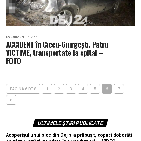
EVENIMENT
7 ani
ACCIDENT în Ciceu-Giurgești. Patru
VICTIME, transportate la spital –
FOTO
PAGINA 6 DE 8
1
2
3
4
5
6
7
8
ULTIMELE ȘTIRI PUBLICATE
Acoperișul unui bloc din Dej s-a prăbușit, copaci doborâți