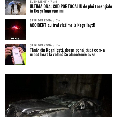
EVENIMENT
7 ani
ULTIMA ORĂ: COD PORTOCALIU de ploi torențiale
în Dej și împrejurimi
ŞTIRI DIN ZONĂ
7 ani
ACCIDENT cu trei victime la Negrilești!
ŞTIRI DIN ZONĂ
7 ani
Tânăr din Negrilești, dosar penal după ce s-a
urcat beat la volan! Ce alcoolemie avea