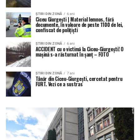
ŞTIRI DIN ZONĂ
6 ani
Ciceu Giurgești | Material lemnos, fără
documente, în valoare de peste 1100 de lei,
confiscat de polițiști
ŞTIRI DIN ZONĂ
6 ani
ACCIDENT cu o victimă la Ciceu-Giurgești! O
mașină s-a răsturnat în șanț – FOTO
ŞTIRI DIN ZONĂ
7 ani
Tânăr din Ciceu-Giurgești, cercetat pentru
FURT. Vezi ce a sustras