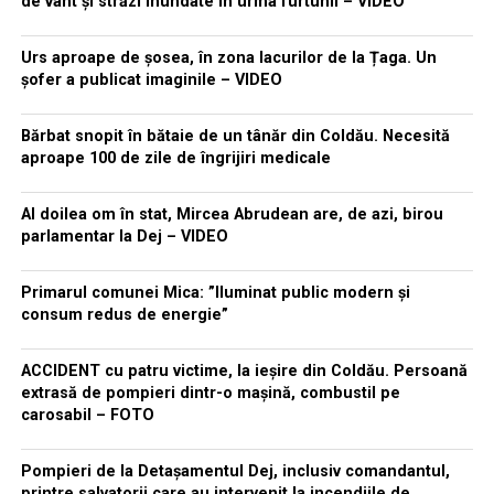
de vânt și străzi inundate în urma furtunii – VIDEO
Urs aproape de șosea, în zona lacurilor de la Țaga. Un
șofer a publicat imaginile – VIDEO
Bărbat snopit în bătaie de un tânăr din Coldău. Necesită
aproape 100 de zile de îngrijiri medicale
Al doilea om în stat, Mircea Abrudean are, de azi, birou
parlamentar la Dej – VIDEO
Primarul comunei Mica: ”Iluminat public modern și
consum redus de energie”
ACCIDENT cu patru victime, la ieșire din Coldău. Persoană
extrasă de pompieri dintr-o mașină, combustil pe
carosabil – FOTO
Pompieri de la Detașamentul Dej, inclusiv comandantul,
printre salvatorii care au intervenit la incendiile de