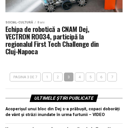
SOCIAL-CULTURĂ
8 ani
Echipa de robotică a CNAM Dej,
VECTRON RO034, participă la
regionalul First Tech Challenge din
Cluj-Napoca
PAGINA 3 DE 7
1
2
3
4
5
6
7
ULTIMELE ȘTIRI PUBLICATE
Acoperișul unui bloc din Dej s-a prăbușit, copaci doborâți
de vânt și străzi inundate în urma furtunii – VIDEO