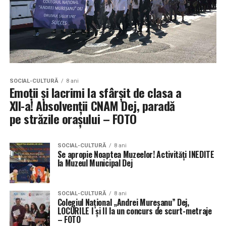
SOCIAL-CULTURĂ
8 ani
Emoții și lacrimi la sfârșit de clasa a
XII-a! Absolvenții CNAM Dej, paradă
pe străzile orașului – FOTO
SOCIAL-CULTURĂ
8 ani
Se apropie Noaptea Muzeelor! Activități INEDITE
la Muzeul Municipal Dej
SOCIAL-CULTURĂ
8 ani
Colegiul Naţional „Andrei Mureşanu” Dej,
LOCURILE I și II la un concurs de scurt-metraje
– FOTO