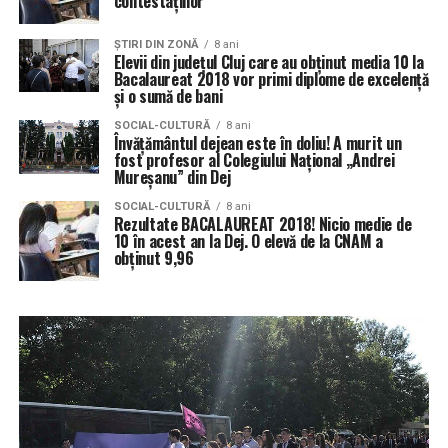
contestațiilor
ŞTIRI DIN ZONĂ
8 ani
Elevii din județul Cluj care au obținut media 10 la
Bacalaureat 2018 vor primi diplome de excelență
și o sumă de bani
SOCIAL-CULTURĂ
8 ani
Învățământul dejean este în doliu! A murit un
fost profesor al Colegiului Național „Andrei
Mureșanu” din Dej
SOCIAL-CULTURĂ
8 ani
Rezultate BACALAUREAT 2018! Nicio medie de
10 în acest an la Dej. O elevă de la CNAM a
obținut 9,96