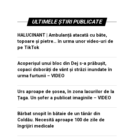
ULTIMELE ȘTIRI PUBLICATE
HALUCINANT | Ambulanță atacată cu bâte,
topoare și pietre… în urma unor video-uri de
pe TikTok
Acoperișul unui bloc din Dej s-a prăbușit,
copaci doborâți de vânt și străzi inundate în
urma furtunii – VIDEO
Urs aproape de șosea, în zona lacurilor de la
Țaga. Un șofer a publicat imaginile – VIDEO
Bărbat snopit în bătaie de un tânăr din
Coldău. Necesită aproape 100 de zile de
îngrijiri medicale