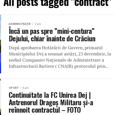
All posts tagged "contract"
ADMINISTRAŢIE
2 ani
Încă un pas spre ”mini-centura”
Dejului, chiar înainte de Crăciun
După aprobarea Hotărârii de Guvern, primarul
Municipiului Dej a semnat astăzi, 23 decembrie, la
sediul Companiei Naționale de Administrare a
Infrastructurii Rutiere ( CNAIR) protocolul prin...
SPORT
6 ani
Continuitate la FC Unirea Dej |
Antrenorul Dragoș Militaru și-a
reînnoit contractul – FOTO