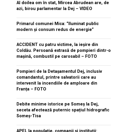
Al doilea om în stat, Mircea Abrudean are, de
azi, birou parlamentar la Dej – VIDEO
Primarul comunei Mica: ”Iluminat public
modern și consum redus de energie”
ACCIDENT cu patru victime, la ieșire din
Coldău. Persoană extrasă de pompieri dintr-o
mașină, combustil pe carosabil – FOTO
Pompieri de la Detașamentul Dej, inclusiv
comandantul, printre salvatorii care au
intervenit la incendiile de amploare din
Franța – FOTO
Debite minime istorice pe Someș la Dej,
seceta afectează puternic spațiul hidrografic
Someș-Tisa
APEL la populație, companii și instituții: