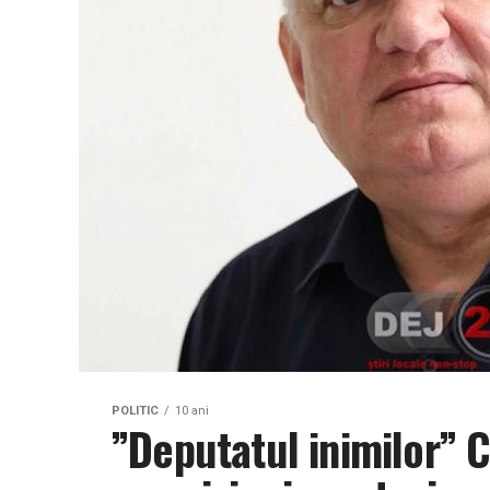
POLITIC
10 ani
”Deputatul inimilor” 