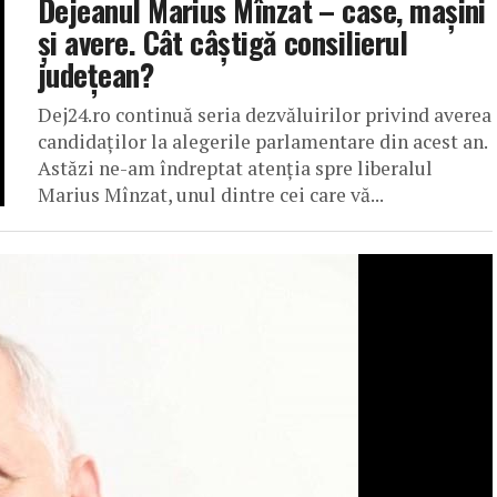
Dejeanul Marius Mînzat – case, mașini
și avere. Cât câștigă consilierul
județean?
Dej24.ro continuă seria dezvăluirilor privind averea
candidaților la alegerile parlamentare din acest an.
Astăzi ne-am îndreptat atenția spre liberalul
Marius Mînzat, unul dintre cei care vă...