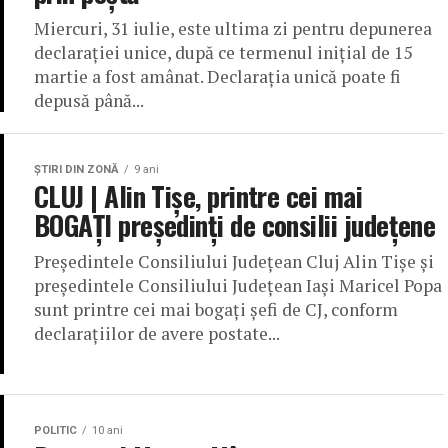
Miercuri, 31 iulie, este ultima zi pentru depunerea
declaraţiei unice, după ce termenul iniţial de 15
martie a fost amânat. Declaraţia unică poate fi
depusă până...
ŞTIRI DIN ZONĂ
9 ani
CLUJ | Alin Tișe, printre cei mai
BOGAȚI președinți de consilii județene
Preşedintele Consiliului Judeţean Cluj Alin Tişe şi
preşedintele Consiliului Judeţean Iaşi Maricel Popa
sunt printre cei mai bogaţi şefi de CJ, conform
declaraţiilor de avere postate...
POLITIC
10 ani