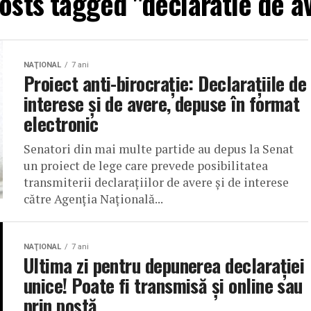
posts tagged "declaratie de a
NAŢIONAL
7 ani
Proiect anti-birocraţie: Declaraţiile de
interese şi de avere, depuse în format
electronic
Senatori din mai multe partide au depus la Senat
un proiect de lege care prevede posibilitatea
transmiterii declaraţiilor de avere şi de interese
către Agenţia Naţională...
NAŢIONAL
7 ani
Ultima zi pentru depunerea declaraţiei
unice! Poate fi transmisă şi online sau
prin poştă