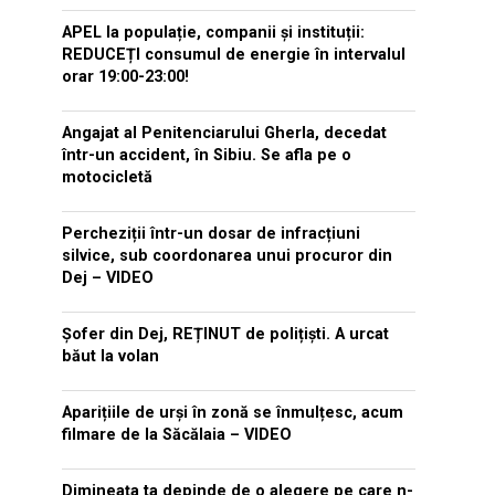
APEL la populație, companii și instituții:
REDUCEȚI consumul de energie în intervalul
orar 19:00-23:00!
Angajat al Penitenciarului Gherla, decedat
într-un accident, în Sibiu. Se afla pe o
motocicletă
Percheziții într-un dosar de infracțiuni
silvice, sub coordonarea unui procuror din
Dej – VIDEO
Șofer din Dej, REȚINUT de polițiști. A urcat
băut la volan
Aparițiile de urși în zonă se înmulțesc, acum
filmare de la Săcălaia – VIDEO
Dimineața ta depinde de o alegere pe care n-