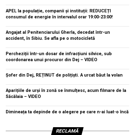
APEL la populație, companii și instituții: REDUCEȚI
consumul de energie în intervalul orar 19:00-23:00!
Angajat al Penitenciarului Gherla, decedat într-un
accident, în Sibiu. Se afla pe o motocicletă
Percheziții într-un dosar de infracțiuni silvice, sub
coordonarea unui procuror din Dej – VIDEO
Șofer din Dej, REȚINUT de polițiști. A urcat băut la volan
Aparițiile de urși în zonă se înmulțesc, acum filmare de la
Săcălaia – VIDEO
Dimineața ta depinde de o alegere pe care n-ai luat-o încă
RECLAMĂ