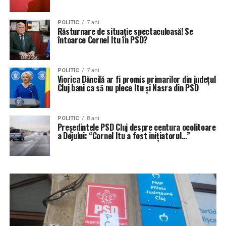
POLITIC
7 ani
Răsturnare de situație spectaculoasă! Se
întoarce Cornel Itu în PSD?
POLITIC
7 ani
Viorica Dăncilă ar fi promis primarilor din județul
Cluj bani ca să nu plece Itu și Nasra din PSD
POLITIC
8 ani
Președintele PSD Cluj despre centura ocolitoare
a Dejului: “Cornel Itu a fost inițiatorul…”