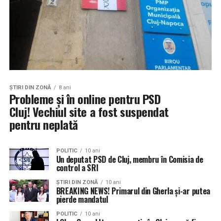
ŞTIRI DIN ZONĂ
8 ani
Probleme și în online pentru PSD
Cluj! Vechiul site a fost suspendat
pentru neplată
POLITIC
10 ani
Un deputat PSD de Cluj, membru în Comisia de
control a SRI
ŞTIRI DIN ZONĂ
10 ani
BREAKING NEWS! Primarul din Gherla și-ar putea
pierde mandatul
POLITIC
10 ani