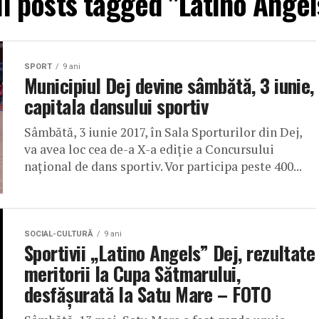
ll posts tagged "Latino Angel
SPORT
9 ani
Municipiul Dej devine sâmbătă, 3 iunie,
capitala dansului sportiv
Sâmbătă, 3 iunie 2017, în Sala Sporturilor din Dej,
va avea loc cea de-a X-a ediție a Concursului
național de dans sportiv. Vor participa peste 400...
SOCIAL-CULTURĂ
9 ani
Sportivii „Latino Angels” Dej, rezultate
meritorii la Cupa Sătmarului,
desfășurată la Satu Mare – FOTO