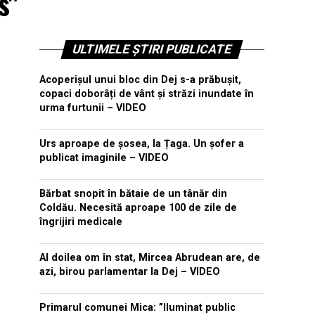
s"
ULTIMELE ȘTIRI PUBLICATE
Acoperișul unui bloc din Dej s-a prăbușit,
copaci doborâți de vânt și străzi inundate în
urma furtunii – VIDEO
Urs aproape de șosea, la Țaga. Un șofer a
publicat imaginile – VIDEO
Bărbat snopit în bătaie de un tânăr din
Coldău. Necesită aproape 100 de zile de
îngrijiri medicale
Al doilea om în stat, Mircea Abrudean are, de
azi, birou parlamentar la Dej – VIDEO
Primarul comunei Mica: ”Iluminat public