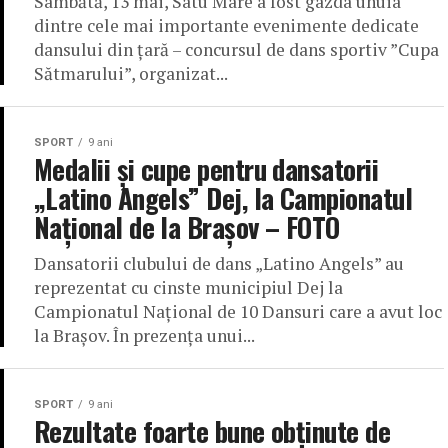
Sâmbătă, 13 mai, Satu Mare a fost gazda unuia
dintre cele mai importante evenimente dedicate
dansului din țară – concursul de dans sportiv ”Cupa
Sătmarului”, organizat...
SPORT
9 ani
Medalii și cupe pentru dansatorii
„Latino Angels” Dej, la Campionatul
Național de la Brașov – FOTO
Dansatorii clubului de dans „Latino Angels” au
reprezentat cu cinste municipiul Dej la
Campionatul Național de 10 Dansuri care a avut loc
la Brașov. În prezența unui...
SPORT
9 ani
Rezultate foarte bune obținute de