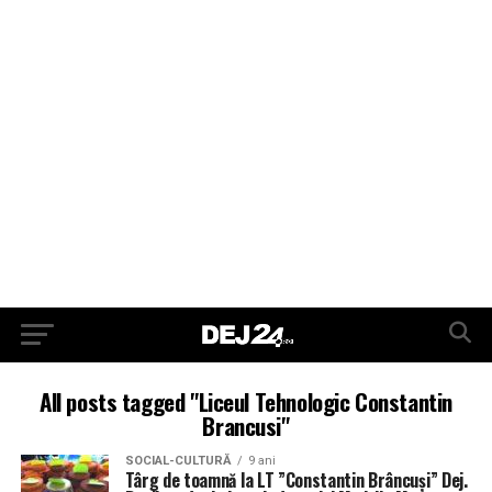
All posts tagged "Liceul Tehnologic Constantin
Brancusi"
SOCIAL-CULTURĂ
9 ani
Târg de toamnă la LT ”Constantin Brâncuși” Dej.