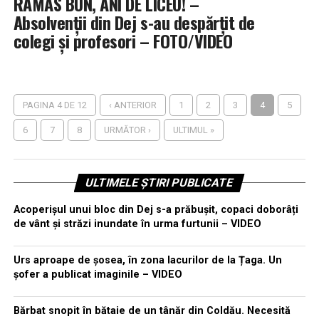
RĂMAS BUN, ANI DE LICEU! –
Absolvenții din Dej s-au despărțit de
colegi și profesori – FOTO/VIDEO
PAGINA 4 DE 12
‹ ANTERIOR
1
2
3
4
5
6
7
8
URMĂTOR ›
ULTIMUL »
ULTIMELE ȘTIRI PUBLICATE
Acoperișul unui bloc din Dej s-a prăbușit, copaci doborâți
de vânt și străzi inundate în urma furtunii – VIDEO
Urs aproape de șosea, în zona lacurilor de la Țaga. Un
șofer a publicat imaginile – VIDEO
Bărbat snopit în bătaie de un tânăr din Coldău. Necesită