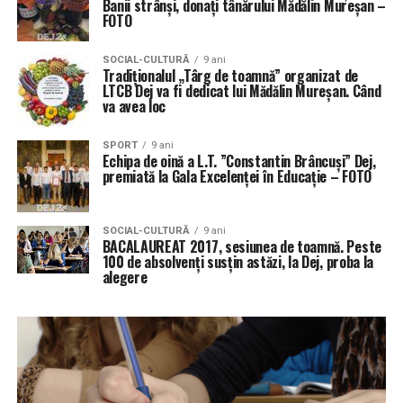
Banii strânși, donați tânărului Mădălin Mureșan –
FOTO
SOCIAL-CULTURĂ
9 ani
Tradiționalul „Târg de toamnă” organizat de
LTCB Dej va fi dedicat lui Mădălin Mureșan. Când
va avea loc
SPORT
9 ani
Echipa de oină a L.T. ”Constantin Brâncuşi” Dej,
premiată la Gala Excelenţei în Educaţie – FOTO
SOCIAL-CULTURĂ
9 ani
BACALAUREAT 2017, sesiunea de toamnă. Peste
100 de absolvenți susțin astăzi, la Dej, proba la
alegere