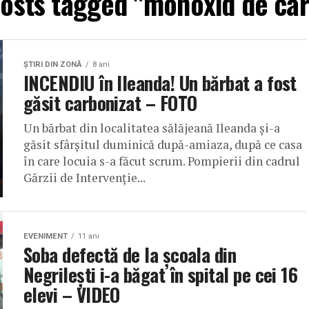
posts tagged "monoxid de ca
ŞTIRI DIN ZONĂ
8 ani
INCENDIU în Ileanda! Un bărbat a fost
găsit carbonizat – FOTO
Un bărbat din localitatea sălăjeană Ileanda și-a
găsit sfârșitul duminică după-amiaza, după ce casa
în care locuia s-a făcut scrum. Pompierii din cadrul
Gărzii de Intervenție...
EVENIMENT
11 ani
Soba defectă de la școala din
Negrilești i-a băgat în spital pe cei 16
elevi – VIDEO