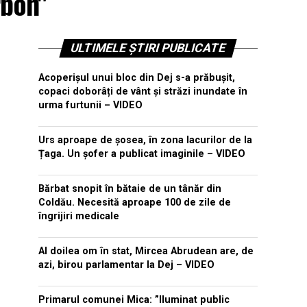
rbon"
ULTIMELE ȘTIRI PUBLICATE
Acoperișul unui bloc din Dej s-a prăbușit,
copaci doborâți de vânt și străzi inundate în
urma furtunii – VIDEO
Urs aproape de șosea, în zona lacurilor de la
Țaga. Un șofer a publicat imaginile – VIDEO
Bărbat snopit în bătaie de un tânăr din
Coldău. Necesită aproape 100 de zile de
îngrijiri medicale
Al doilea om în stat, Mircea Abrudean are, de
azi, birou parlamentar la Dej – VIDEO
Primarul comunei Mica: ”Iluminat public