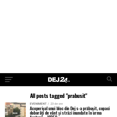
All posts tagged "prabusit"
EVENIMENT
23 de ore
Acoperișul unui bloc din Dej s-a prăbușit, copaci
doborâți de vânt și străzi inundate în urma