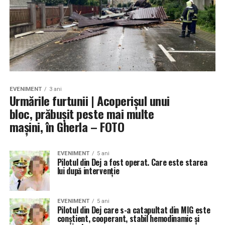
EVENIMENT
3 ani
Urmările furtunii | Acoperișul unui
bloc, prăbușit peste mai multe
mașini, în Gherla – FOTO
EVENIMENT
5 ani
Pilotul din Dej a fost operat. Care este starea
lui după intervenție
EVENIMENT
5 ani
Pilotul din Dej care s-a catapultat din MIG este
conştient, cooperant, stabil hemodinamic şi