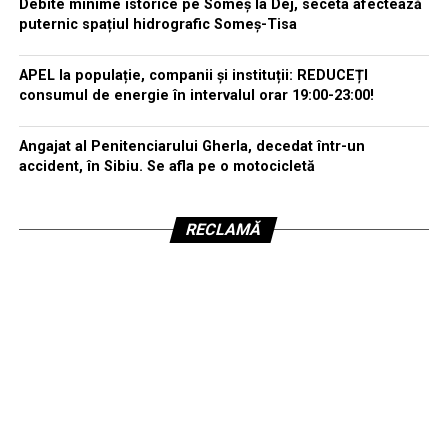
Debite minime istorice pe Someș la Dej, seceta afectează
puternic spațiul hidrografic Someș-Tisa
APEL la populație, companii și instituții: REDUCEȚI
consumul de energie în intervalul orar 19:00-23:00!
Angajat al Penitenciarului Gherla, decedat într-un
accident, în Sibiu. Se afla pe o motocicletă
RECLAMĂ