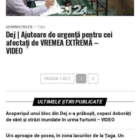
ADMINISTRAŢIE
7 ani
Dej | Ajutoare de urgență pentru cei
afectați de VREMEA EXTREMĂ –
VIDEO
PAGINA 1 DE 2
1
2
ULTIMELE ȘTIRI PUBLICATE
Acoperișul unui bloc din Dej s-a prăbușit, copaci doborâți
de vânt și străzi inundate în urma furtunii – VIDEO
Urs aproape de șosea, în zona lacurilor de la Țaga. Un