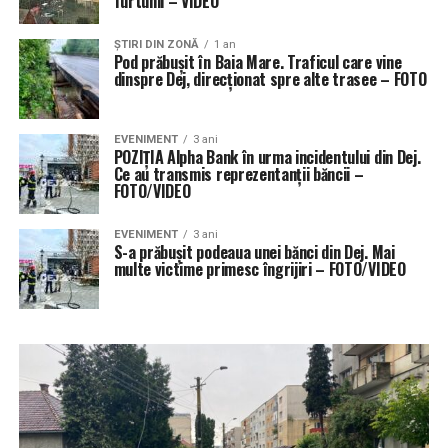
furtunii – VIDEO
ŞTIRI DIN ZONĂ
1 an
Pod prăbușit în Baia Mare. Traficul care vine
dinspre Dej, direcționat spre alte trasee – FOTO
EVENIMENT
3 ani
POZIȚIA Alpha Bank în urma incidentului din Dej.
Ce au transmis reprezentanții băncii –
FOTO/VIDEO
EVENIMENT
3 ani
S-a prăbușit podeaua unei bănci din Dej. Mai
multe victime primesc îngrijiri – FOTO/VIDEO