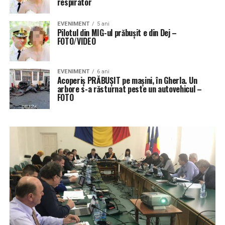
respirator
EVENIMENT
5 ani
Pilotul din MIG-ul prăbușit e din Dej –
FOTO/VIDEO
EVENIMENT
6 ani
Acoperiș PRĂBUȘIT pe mașini, în Gherla. Un
arbore s-a răsturnat peste un autovehicul –
FOTO