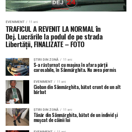
EVENIMENT
11 ani
TRAFICUL A REVENIT LA NORMAL în
Dej. Lucrările la podul de pe strada
Libertății, FINALIZATE – FOTO
ŞTIRI DIN ZONĂ
11 ani
S-a răsturnat cu mașina în afara părții
carosabile, în Sânmărghita. Nu avea permis
EVENIMENT
11 ani
Cioban din Sânmărghita, bătut crunt de un alt
bărbat
ŞTIRI DIN ZONĂ
11 ani
Tânăr din Sânmărghita, bătut de un individ și
mușcat de câinii lui
EVENIMENT
11 ani