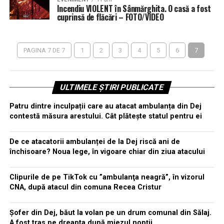
Incendiu VIOLENT în Sânmărghita. O casă a fost
cuprinsă de flăcări – FOTO/VIDEO
PAGINA 7 DE 7
1
2
3
4
5
6
7
ULTIMELE ȘTIRI PUBLICATE
Patru dintre inculpații care au atacat ambulanța din Dej
contestă măsura arestului. Cât plăteşte statul pentru ei
De ce atacatorii ambulanței de la Dej riscă ani de
închisoare? Noua lege, în vigoare chiar din ziua atacului
Clipurile de pe TikTok cu ”ambulanţa neagră”, în vizorul
CNA, după atacul din comuna Recea Cristur
Șofer din Dej, băut la volan pe un drum comunal din Sălaj.
A fost tras pe dreapta după miezul nopții