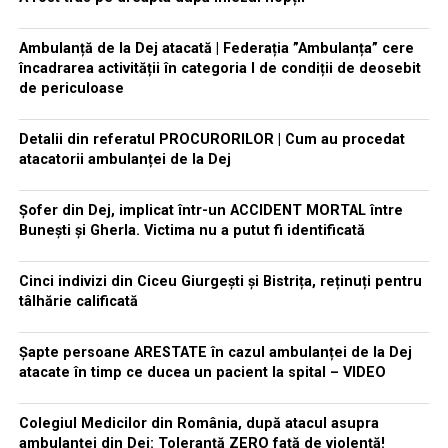
Ambulanță de la Dej atacată | Federația ”Ambulanța” cere
încadrarea activității în categoria I de condiții de deosebit
de periculoase
Detalii din referatul PROCURORILOR | Cum au procedat
atacatorii ambulanței de la Dej
Șofer din Dej, implicat într-un ACCIDENT MORTAL între
Bunești și Gherla. Victima nu a putut fi identificată
Cinci indivizi din Ciceu Giurgești și Bistrița, reținuți pentru
tâlhărie calificată
Șapte persoane ARESTATE în cazul ambulanței de la Dej
atacate în timp ce ducea un pacient la spital – VIDEO
Colegiul Medicilor din România, după atacul asupra
ambulanței din Dej: Toleranță ZERO față de violență!