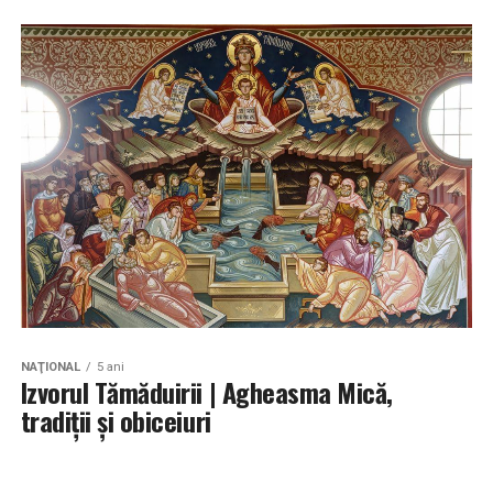
NAŢIONAL
5 ani
Izvorul Tămăduirii | Agheasma Mică,
tradiţii şi obiceiuri