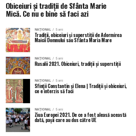
Obiceiuri şi tradiţii de Sfânta Marie
Mică. Ce nu e bine să faci azi
NAŢIONAL
5 ani
Tradiții, obiceiuri și superstiții de Adormirea
Maicii Domnului sau Sfânta Maria Mare
NAŢIONAL
5 ani
Rusalii 2021. Obiceiuri, tradiții și superstiții
NAŢIONAL
5 ani
Sfinţii Constantin şi Elena | Tradiţii şi obiceiuri,
ce e interzis să faci
NAŢIONAL
5 ani
Ziua Europei 2021. De ce a fost aleasă această
dată, pașii care au dus către UE