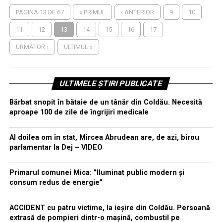
PAGINA 13 DE 67
« PRIMUL
‹ ANTERIOR
9
10
11
12
13
14
15
16
17
URMĂTOR ›
ULTIMUL »
ULTIMELE ȘTIRI PUBLICATE
Bărbat snopit în bătaie de un tânăr din Coldău. Necesită
aproape 100 de zile de îngrijiri medicale
Al doilea om în stat, Mircea Abrudean are, de azi, birou
parlamentar la Dej – VIDEO
Primarul comunei Mica: ”Iluminat public modern și
consum redus de energie”
ACCIDENT cu patru victime, la ieșire din Coldău. Persoană
extrasă de pompieri dintr-o mașină, combustil pe