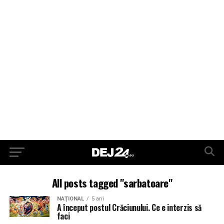
All posts tagged "sarbatoare"
NAŢIONAL
5 ani
A început postul Crăciunului. Ce e interzis să
faci