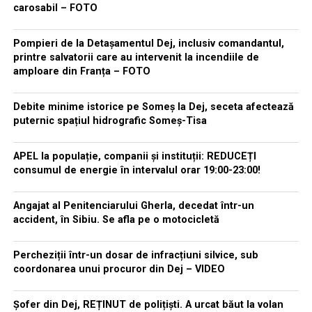
carosabil – FOTO
Pompieri de la Detașamentul Dej, inclusiv comandantul,
printre salvatorii care au intervenit la incendiile de
amploare din Franța – FOTO
Debite minime istorice pe Someș la Dej, seceta afectează
puternic spațiul hidrografic Someș-Tisa
APEL la populație, companii și instituții: REDUCEȚI
consumul de energie în intervalul orar 19:00-23:00!
Angajat al Penitenciarului Gherla, decedat într-un
accident, în Sibiu. Se afla pe o motocicletă
Percheziții într-un dosar de infracțiuni silvice, sub
coordonarea unui procuror din Dej – VIDEO
Șofer din Dej, REȚINUT de polițiști. A urcat băut la volan