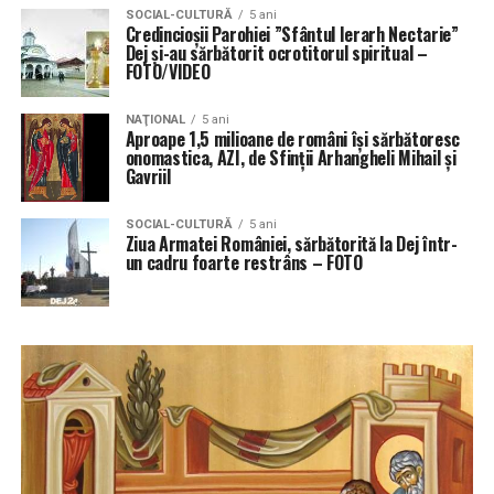
SOCIAL-CULTURĂ
5 ani
Credincioșii Parohiei ”Sfântul Ierarh Nectarie”
Dej și-au sărbătorit ocrotitorul spiritual –
FOTO/VIDEO
NAŢIONAL
5 ani
Aproape 1,5 milioane de români îşi sărbătoresc
onomastica, AZI, de Sfinţii Arhangheli Mihail şi
Gavriil
SOCIAL-CULTURĂ
5 ani
Ziua Armatei României, sărbătorită la Dej într-
un cadru foarte restrâns – FOTO