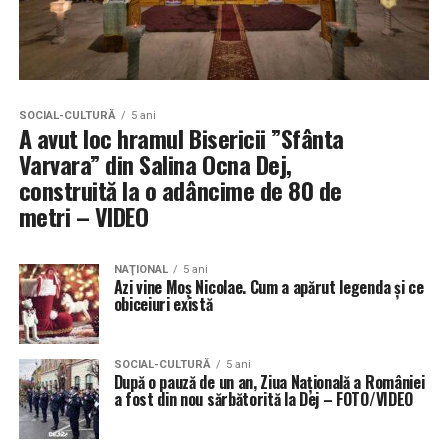
SOCIAL-CULTURĂ
5 ani
A avut loc hramul Bisericii ”Sfânta
Varvara” din Salina Ocna Dej,
construită la o adâncime de 80 de
metri – VIDEO
NAŢIONAL
5 ani
Azi vine Moș Nicolae. Cum a apărut legenda și ce
obiceiuri există
SOCIAL-CULTURĂ
5 ani
După o pauză de un an, Ziua Națională a României
a fost din nou sărbătorită la Dej – FOTO/VIDEO