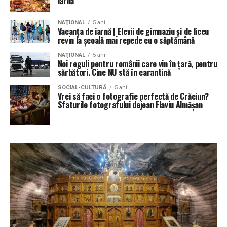
iarnă
NAŢIONAL
5 ani
Vacanța de iarnă | Elevii de gimnaziu și de liceu
revin la școală mai repede cu o săptămână
NAŢIONAL
5 ani
Noi reguli pentru românii care vin în țară, pentru
sărbători. Cine NU stă în carantină
SOCIAL-CULTURĂ
5 ani
Vrei să faci o fotografie perfectă de Crăciun?
Sfaturile fotografului dejean Flaviu Almășan