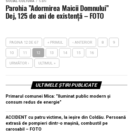
SOCIAL-CULTURĂ
5 ani
Parohia ”Adormirea Maicii Domnului”
Dej, 125 de ani de existență – FOTO
PAGINA 12 DE 67
« PRIMUL
‹ ANTERIOR
8
9
10
11
12
13
14
15
16
URMĂTOR ›
ULTIMUL »
ULTIMELE ȘTIRI PUBLICATE
Primarul comunei Mica: ”Iluminat public modern și
consum redus de energie”
ACCIDENT cu patru victime, la ieșire din Coldău. Persoană
extrasă de pompieri dintr-o mașină, combustil pe
carosabil – FOTO