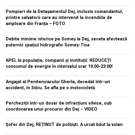
Pompieri de la Detașamentul Dej, inclusiv comandantul,
printre salvatorii care au intervenit la incendiile de
amploare din Franța – FOTO
Debite minime istorice pe Someș la Dej, seceta afectează
puternic spațiul hidrografic Someș-Tisa
APEL la populație, companii și instituții: REDUCEȚI
consumul de energie în intervalul orar 19:00-23:00!
Angajat al Penitenciarului Gherla, decedat într-un
accident, în Sibiu. Se afla pe o motocicletă
Percheziții într-un dosar de infracțiuni silvice, sub
coordonarea unui procuror din Dej – VIDEO
Șofer din Dej, REȚINUT de polițiști. A urcat băut la volan