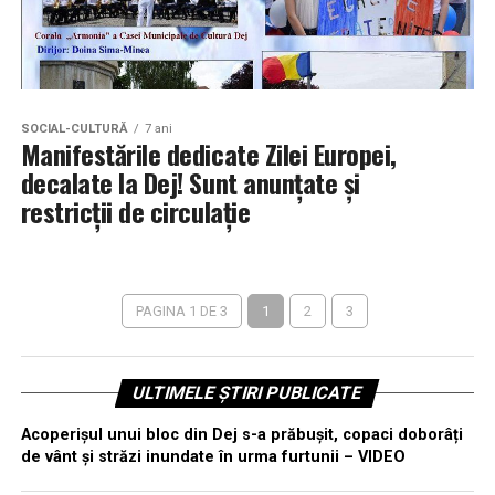
SOCIAL-CULTURĂ
7 ani
Manifestările dedicate Zilei Europei,
decalate la Dej! Sunt anunțate și
restricții de circulație
PAGINA 1 DE 3
1
2
3
ULTIMELE ȘTIRI PUBLICATE
Acoperișul unui bloc din Dej s-a prăbușit, copaci doborâți
de vânt și străzi inundate în urma furtunii – VIDEO