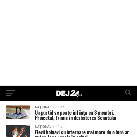
NAŢIONAL
11 ani
Un partid se poate înfiinţa cu 3 membri.
Proiectul, trimis în dezbaterea Senatului
NAŢIONAL
11 ani
Elevii bolnavi cu internare mai mare de o lună ar