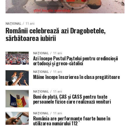
NAŢIONAL
11 ani
Românii celebrează azi Dragobetele,
sărbătoarea iubirii
NAŢIONAL
11 ani
Azi începe Postul Paştelui pentru credincioşii
ortodocşi şi greco-catolici
NAŢIONAL
11 ani
Mâine începe înscrierea în clasa pregătitoare
NAŢIONAL
11 ani
Buni de plată. CAS și CASS pentru toate
persoanele fizice care realizează venituri
NAŢIONAL
11 ani
România are performanțe foarte bune în
utilizarea numărului 112