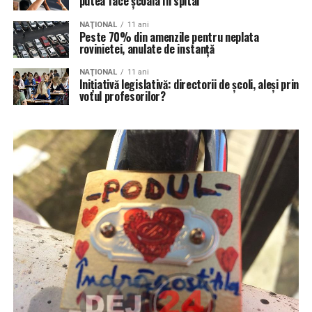
putea face școala în spital
NAŢIONAL
11 ani
Peste 70% din amenzile pentru neplata
rovinietei, anulate de instanță
NAŢIONAL
11 ani
Inițiativă legislativă: directorii de şcoli, aleşi prin
votul profesorilor?