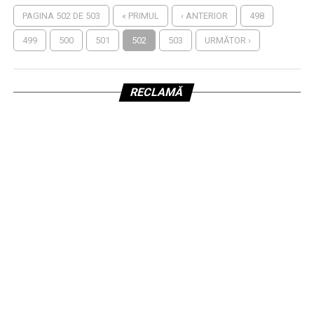
PAGINA 502 DE 503
« PRIMUL
‹ ANTERIOR
498
499
500
501
502
503
URMĂTOR ›
RECLAMĂ