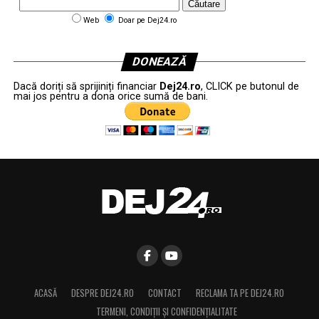
Web
Doar pe Dej24.ro
DONEAZĂ
Dacă doriți să sprijiniți financiar
Dej24.ro
, CLICK pe butonul de
mai jos pentru a dona orice sumă de bani.
ACASĂ
DESPRE DEJ24.RO
CONTACT
RECLAMA TA PE DEJ24.RO
TERMENI, CONDIŢII ȘI CONFIDENȚIALITATE