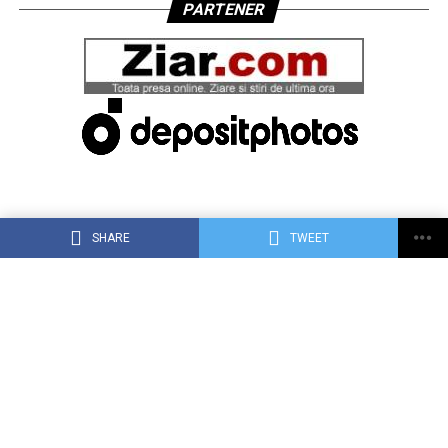
PARTENER
SHARE
TWEET
ACASĂ
DESPRE DEJ24.RO
CONTACT
RECLAMA TA PE DEJ24.RO
TERMENI, CONDIŢII ȘI CONFIDENȚIALITATE