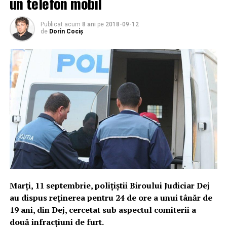
un telefon mobil
Publicat acum
8 ani
pe
2018-09-12
de
Dorin Cociș
Marți, 11 septembrie, poliţiştii Biroului Judiciar Dej
au dispus reţinerea pentru 24 de ore a unui tânăr de
19 ani, din Dej, cercetat sub aspectul comiterii a
două infracţiuni de furt.