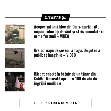
CITEȘTE ȘI:
Acoperișul unui bloc din Dej s-a prăbușit,
copaci doborâți de vânt și străzi inundate în
urma furtunii – VIDEO
Urs aproape de șosea, la Țaga. Un șofer a
publicat imaginile – VIDEO
Bărbat snopit în bătaie de un tânăr din
Coldău. Necesită aproape 100 de zile de
îngrijiri medicale
CLICK PENTRU A COMENTA