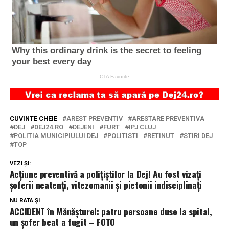
CUVINTE CHEIE
AREST PREVENTIV
ARESTARE PREVENTIVA
DEJ
DEJ24.RO
DEJENI
FURT
IPJ CLUJ
POLITIA MUNICIPIULUI DEJ
POLITISTI
RETINUT
STIRI DEJ
TOP
VEZI ȘI:
Acțiune preventivă a polițiștilor la Dej! Au fost vizați
șoferii neatenți, vitezomanii și pietonii indisciplinați
NU RATA ȘI
ACCIDENT în Mănășturel: patru persoane duse la spital,
un șofer beat a fugit – FOTO