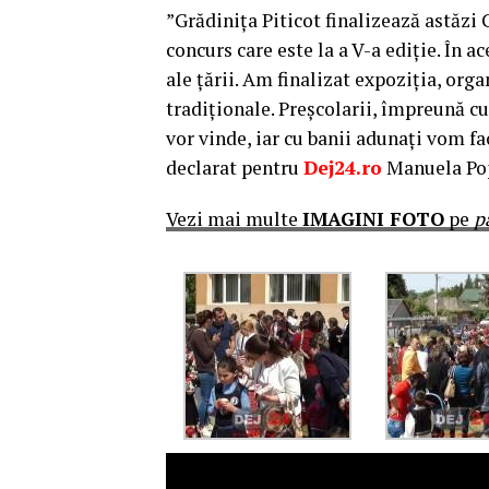
”Grădinița Piticot finalizează astăzi
concurs care este la a V-a ediție. În a
ale țării. Am finalizat expoziția, orga
tradiționale. Preșcolarii, împreună cu
vor vinde, iar cu banii adunați vom fa
declarat pentru
Dej24.ro
Manuela Pop,
Vezi mai multe
IMAGINI FOTO
pe
p