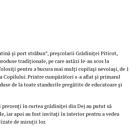
ină și port străbun”, preșcolarii Grădiniței Piticot,
produse tradiționale, pe care astăzi le-au scos la
folosiți pentru a bucura mai mulți copilași nevoiași, de 1
a Copilului. Printre cumpărători s-a aflat și primarul
duse de la toate standurile pregătite de educatoare și
i prezenți în curtea grădiniței din Dej au putut să
 iar apoi au fost invitați în interior pentru a vedea
alizate de micuții lor.