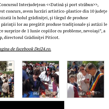
 Concursul Interjudețean <<Datină și port străbun>>,
cest concurs, avem lucrări artistico-plastice din 10 județe
nizată în holul grădiniței, și târgul de produse
 părinții lor au pregătit produse tradiționale și astăzi le
ce surprize de 1 Iunie copiilor cu probleme, nevoiași”, a
 directorul Grădiniței Piticot.
agina de facebook Dej24.ro
.