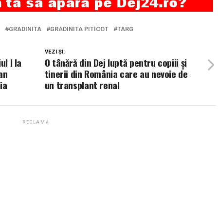
GRADINITA
GRADINITA PITICOT
TARG
VEZI ȘI:
l I la
O tânără din Dej luptă pentru copiii și
an
tinerii din România care au nevoie de
ia
un transplant renal
RECLAMĂ