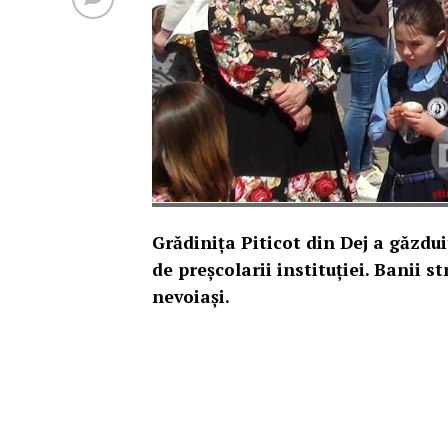
Grădinița Piticot din Dej a găzdui
de preșcolarii instituției. Banii st
nevoiași.