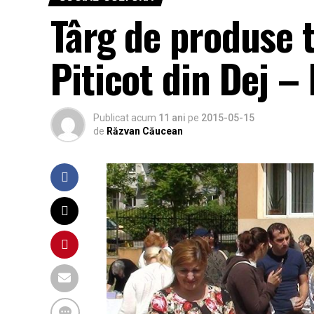
Târg de produse t
Piticot din Dej 
Publicat acum
11 ani
pe
2015-05-15
de
Răzvan Căucean