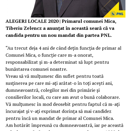
ALEGERI LOCALE 2020 | Primarul comunei Mica,
Tiberiu Zelencz a anunțat în această seară că va
candida pentru un nou mandat din partea PNL.
“Au trecut deja 4 ani de când dețin funcția de primar al
Comunei Mica, o funcție care m-a onorat,
responsabilizat și m-a determinat să lupt pentru
bunăstarea comunei noastre.
Vreau să vă mulțumesc din suflet pentru toată
susținerea pe care mi-ați arătat-o în toți acești ani,
dumneavoastră, colegilor mei din primărie și
consilierilor locali, cu care am avut o bună colaborare.
Vă mulțumesc în mod deosebit pentru faptul că m-ați
încurajat și v-ați exprimat dorința să mai candidez
pentru încă un mandat de primar al Comunei Mica.
Am hotărât împreună cu dumneavoastră, iar pe această