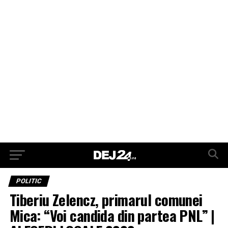
POLITIC
Tiberiu Zelencz, primarul comunei
Mica: “Voi candida din partea PNL” |