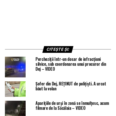
CITEȘTE ȘI:
Percheziții într-un dosar de infracțiuni
silvice, sub coordonarea unui procuror din
Dej – VIDEO
Șofer din Dej, REȚINUT de polițiști. A urcat
băut la volan
Aparițiile de urși în zonă se înmulțesc, acum
filmare de la Săcălaia – VIDEO