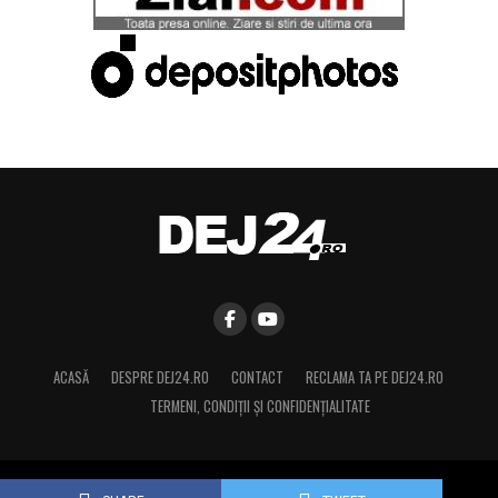
ACASĂ
DESPRE DEJ24.RO
CONTACT
RECLAMA TA PE DEJ24.RO
TERMENI, CONDIŢII ȘI CONFIDENȚIALITATE
Copyright © 2015 Dej24.ro. Toate drepturile rezervate.