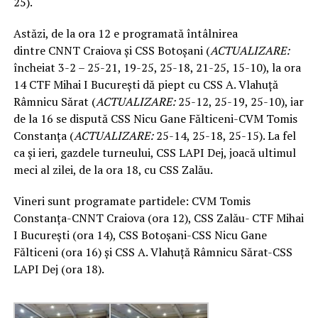
25).
Astăzi, de la ora 12 e programată întâlnirea
dintre CNNT Craiova și CSS Botoșani (
ACTUALIZARE:
încheiat 3-2 – 25-21, 19-25, 25-18, 21-25, 15-10), la ora
14 CTF Mihai I București dă piept cu CSS A. Vlahuță
Râmnicu Sărat (
ACTUALIZARE:
25-12, 25-19, 25-10), iar
de la 16 se dispută CSS Nicu Gane Fălticeni-CVM Tomis
Constanța (
ACTUALIZARE:
25-14, 25-18, 25-15). La fel
ca și ieri, gazdele turneului, CSS LAPI Dej, joacă ultimul
meci al zilei, de la ora 18, cu CSS Zalău.
Vineri sunt programate partidele: CVM Tomis
Constanța-CNNT Craiova (ora 12), CSS Zalău- CTF Mihai
I București (ora 14), CSS Botoșani-CSS Nicu Gane
Fălticeni (ora 16) și CSS A. Vlahuță Râmnicu Sărat-CSS
LAPI Dej (ora 18).