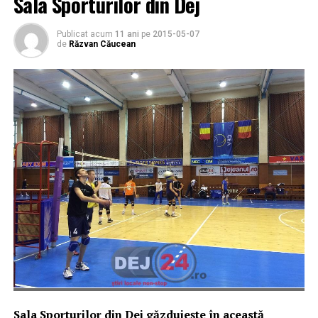
Sala Sporturilor din Dej
Publicat acum
11 ani
pe
2015-05-07
de
Răzvan Căucean
Sala Sporturilor din Dej găzduiește în această