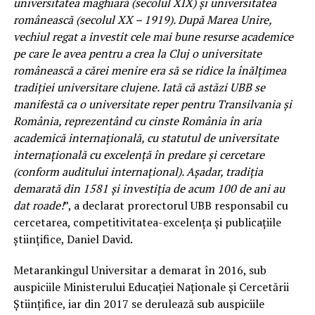
universitatea maghiară (secolul XIX) şi universitatea
românească (secolul XX – 1919). După Marea Unire,
vechiul regat a investit cele mai bune resurse academice
pe care le avea pentru a crea la Cluj o universitate
românească a cărei menire era să se ridice la înălţimea
tradiţiei universitare clujene. Iată că astăzi UBB se
manifestă ca o universitate reper pentru Transilvania şi
România, reprezentând cu cinste România în aria
academică internaţională, cu statutul de universitate
internaţională cu excelenţă în predare şi cercetare
(conform auditului internaţional). Aşadar, tradiţia
demarată din 1581 şi investiţia de acum 100 de ani au
dat roade!
”, a declarat prorectorul UBB responsabil cu
cercetarea, competitivitatea-excelenţa şi publicaţiile
ştiinţifice, Daniel David.
Metarankingul Universitar a demarat în 2016, sub
auspiciile Ministerului Educaţiei Naţionale şi Cercetării
Ştiinţifice, iar din 2017 se derulează sub auspiciile