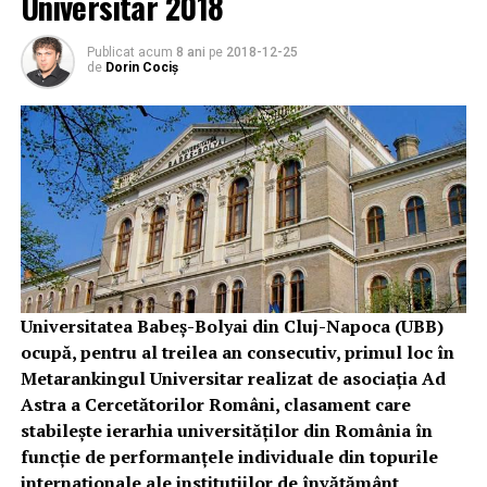
Universitar 2018
Publicat acum
8 ani
pe
2018-12-25
de
Dorin Cociș
Universitatea Babeş-Bolyai din Cluj-Napoca (UBB)
ocupă, pentru al treilea an consecutiv, primul loc în
Metarankingul Universitar realizat de asociaţia Ad
Astra a Cercetătorilor Români, clasament care
stabileşte ierarhia universităţilor din România în
funcţie de performanţele individuale din topurile
internaţionale ale instituţiilor de învăţământ