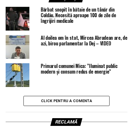
Bărbat snopit în bătaie de un tânăr din
Coldău. Necesită aproape 100 de zile de
îngrijiri medicale
Al doilea om în stat, Mircea Abrudean are, de
azi, birou parlamentar la Dej – VIDEO
Primarul comunei Mica: ”Iluminat public
modern și consum redus de energie”
CLICK PENTRU A COMENTA
RECLAMĂ