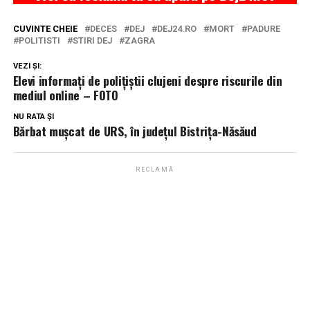
CUVINTE CHEIE
DECES
DEJ
DEJ24.RO
MORT
PADURE
POLITISTI
STIRI DEJ
ZAGRA
VEZI ȘI:
Elevi informați de polițiștii clujeni despre riscurile din
mediul online – FOTO
NU RATA ȘI
Bărbat mușcat de URS, în județul Bistrița-Năsăud
RECLAMĂ