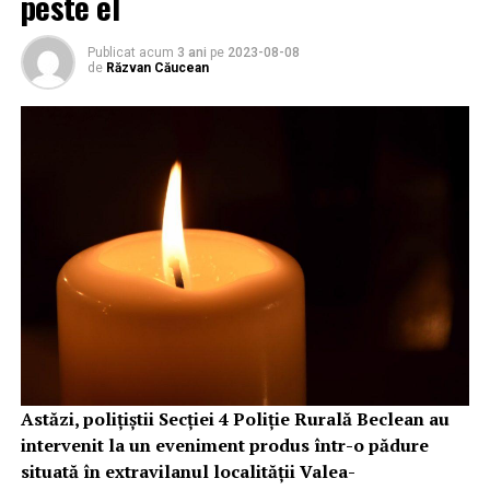
peste el
Publicat acum
3 ani
pe
2023-08-08
de
Răzvan Căucean
Astăzi, polițiștii Secției 4 Poliție Rurală Beclean au
intervenit la un eveniment produs într-o pădure
situată în extravilanul localității Valea-