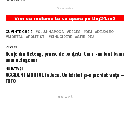
CUVINTE CHEIE
CLUJ-NAPOCA
DECES
DEJ
DEJ24.RO
MORTAL
POLITISTI
SINUCIDERE
STIRI DEJ
VEZI ȘI:
Hoațe din Reteag, prinse de polițiști. Cum i-au luat banii
unui octogenar
NU RATA ȘI
ACCIDENT MORTAL în Jucu. Un bărbat și-a pierdut viața –
FOTO
RECLAMĂ