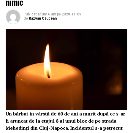
nimic
Publicat acum
6 ani
pe
2020-11-09
de
Răzvan Căucean
Un bărbat în vârstă de 60 de ani a murit după ce s-ar
fi aruncat de la etajul 8 al unui bloc de pe strada
Mehedinți din Cluj-Napoca. Incidentul s-a petrecut