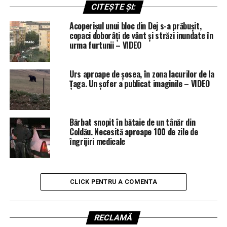
CITEȘTE ȘI:
Acoperișul unui bloc din Dej s-a prăbușit,
copaci doborâți de vânt și străzi inundate în
urma furtunii – VIDEO
Urs aproape de șosea, în zona lacurilor de la
Țaga. Un șofer a publicat imaginile – VIDEO
Bărbat snopit în bătaie de un tânăr din
Coldău. Necesită aproape 100 de zile de
îngrijiri medicale
CLICK PENTRU A COMENTA
RECLAMĂ