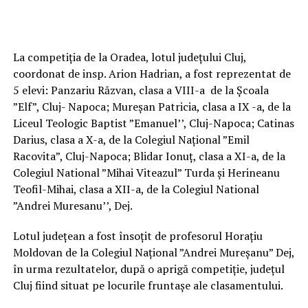
La competiția de la Oradea, lotul județului Cluj,
coordonat de insp. Arion Hadrian, a fost reprezentat de
5 elevi: Panzariu Răzvan, clasa a VIII-a de la Școala
”Elf”, Cluj- Napoca; Mureșan Patricia, clasa a IX -a, de la
Liceul Teologic Baptist ”Emanuel’’, Cluj-Napoca; Catinas
Darius, clasa a X-a, de la Colegiul Național ”Emil
Racovita”, Cluj-Napoca; Blidar Ionuț, clasa a XI-a, de la
Colegiul National ”Mihai Viteazul” Turda și Herineanu
Teofil-Mihai, clasa a XII-a, de la Colegiul National
”Andrei Muresanu’’, Dej.
Lotul județean a fost însoțit de profesorul Horațiu
Moldovan de la Colegiul Național ”Andrei Mureșanu” Dej,
în urma rezultatelor, după o aprigă competiție, județul
Cluj fiind situat pe locurile fruntașe ale clasamentului.