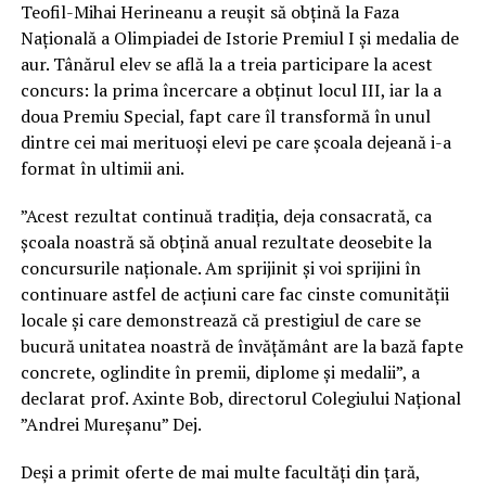
Teofil-Mihai Herineanu a reușit să obțină la Faza
Națională a Olimpiadei de Istorie Premiul I și medalia de
aur. Tânărul elev se află la a treia participare la acest
concurs: la prima încercare a obținut locul III, iar la a
doua Premiu Special, fapt care îl transformă în unul
dintre cei mai merituoși elevi pe care școala dejeană i-a
format în ultimii ani.
”Acest rezultat continuă tradiția, deja consacrată, ca
școala noastră să obțină anual rezultate deosebite la
concursurile naționale. Am sprijinit și voi sprijini în
continuare astfel de acțiuni care fac cinste comunității
locale și care demonstrează că prestigiul de care se
bucură unitatea noastră de învățământ are la bază fapte
concrete, oglindite în premii, diplome și medalii”, a
declarat prof. Axinte Bob, directorul Colegiului Național
”Andrei Mureșanu” Dej.
Deși a primit oferte de mai multe facultăți din țară,