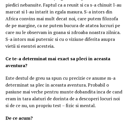
piedici nebanuite. Faptul ca a reusit si ca s-a chinuit l-au
marcat si l-au intarit in egala masura. S-a intors din
Africa convins mai mult decat noi, care putem filozofa
de pe margine, ca ne putem bucura de atatea lucruri pe
care nu le observam in goana si zdroaba noastra zilnica.
S-a intors mai puternic si cu o viziune diferita asupra
vietii si esentei acesteia.
Ce te-a determinat mai exact sa pleci in aceasta
aventura?
Este destul de greu sa spun cu precizie ce anume m-a
determinat sa plec in aceasta aventura. Probabil o
pasiune mai veche pentru munte dobandita inca de cand
eram in tara alaturi de dorinta de a descoperi locuri noi
si de ce nu, un propriu test – fizic si mental.
De ce acum?