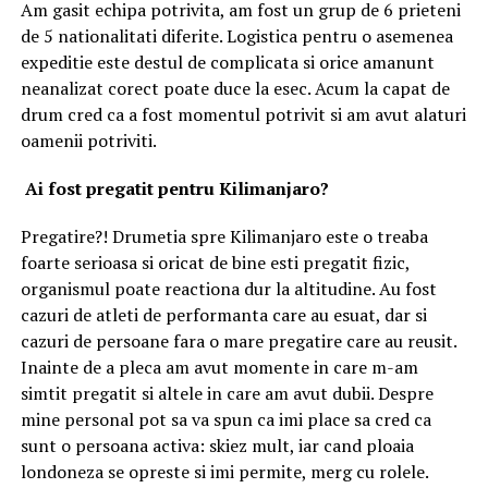
Am gasit echipa potrivita, am fost un grup de 6 prieteni
de 5 nationalitati diferite. Logistica pentru o asemenea
expeditie este destul de complicata si orice amanunt
neanalizat corect poate duce la esec. Acum la capat de
drum cred ca a fost momentul potrivit si am avut alaturi
oamenii potriviti.
Ai fost pregatit pentru Kilimanjaro?
Pregatire?! Drumetia spre Kilimanjaro este o treaba
foarte serioasa si oricat de bine esti pregatit fizic,
organismul poate reactiona dur la altitudine. Au fost
cazuri de atleti de performanta care au esuat, dar si
cazuri de persoane fara o mare pregatire care au reusit.
Inainte de a pleca am avut momente in care m-am
simtit pregatit si altele in care am avut dubii. Despre
mine personal pot sa va spun ca imi place sa cred ca
sunt o persoana activa: skiez mult, iar cand ploaia
londoneza se opreste si imi permite, merg cu rolele.