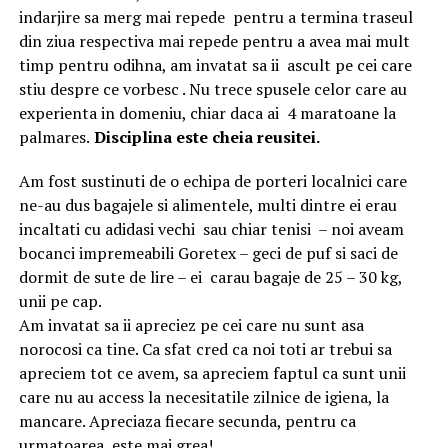
indarjire sa merg mai repede pentru a termina traseul
din ziua respectiva mai repede pentru a avea mai mult
timp pentru odihna, am invatat sa ii ascult pe cei care
stiu despre ce vorbesc . Nu trece spusele celor care au
experienta in domeniu, chiar daca ai 4 maratoane la
palmares.
Disciplina este cheia reusitei.
Am fost sustinuti de o echipa de porteri localnici care
ne-au dus bagajele si alimentele, multi dintre ei erau
incaltati cu adidasi vechi sau chiar tenisi – noi aveam
bocanci impremeabili Goretex – geci de puf si saci de
dormit de sute de lire – ei carau bagaje de 25 – 30 kg,
unii pe cap.
Am invatat sa ii apreciez pe cei care nu sunt asa
norocosi ca tine. Ca sfat cred ca noi toti ar trebui sa
apreciem tot ce avem, sa apreciem faptul ca sunt unii
care nu au access la necesitatile zilnice de igiena, la
mancare. Apreciaza fiecare secunda, pentru ca
urmatoarea este mai grea!