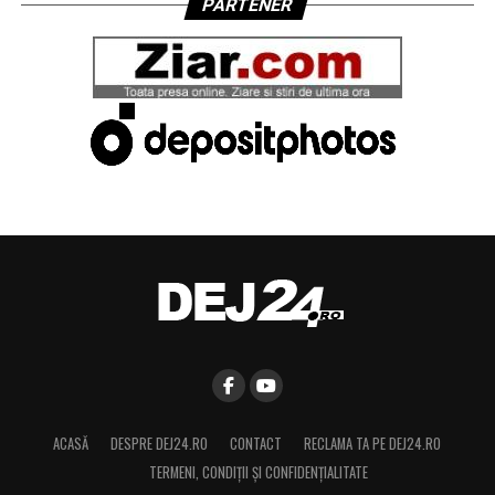
PARTENER
ACASĂ
DESPRE DEJ24.RO
CONTACT
RECLAMA TA PE DEJ24.RO
TERMENI, CONDIŢII ȘI CONFIDENȚIALITATE