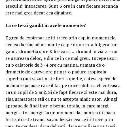
esecul si intoacerea. Sunt 6 ore in care fiecare secunda
este mai grea decat cea dinainte.
La ce te-ai gandit in acele momente?
E greu de expirmat ce iti trece prin cap in momentele
acelea dar imi aduc aminte ca pe drum m-a fulgerat un
gand: drumetia spre Kili e ca si … drumul in viata – nu
se usureaza deloc, e din ce in ce mai greu. Incepe usor:
cu o calatorie de 3 -4 ore cu masina, urmata de o
drumetie de cateva ore printr-o padure tropicala
superba (am vazut niste flori superbe, cateva specii de
maimute jucause care il fac pe orice adult sa chicoteasca
ca un copil de 5 ani). Si de fapt fiecare zi este mai dura,
ziua urmatoare stii ca nu te astepta nimic usor. Ajungi
aproape de final intr-o bezna totala, in care mergi,
mergi si tot mergi. La un moment dat mintea iti joaca
feste, iti este teama sa analizezi ceea ce iti trece prin
cap. Te gandesti daca delirezi, daca este firesc sa treci