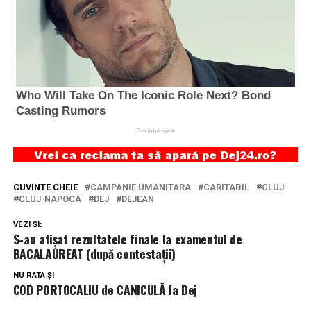
CUVINTE CHEIE
CAMPANIE UMANITARA
CARITABIL
CLUJ
CLUJ-NAPOCA
DEJ
DEJEAN
VEZI ȘI:
S-au afișat rezultatele finale la examentul de
BACALAUREAT (după contestații)
NU RATA ȘI
COD PORTOCALIU de CANICULĂ la Dej