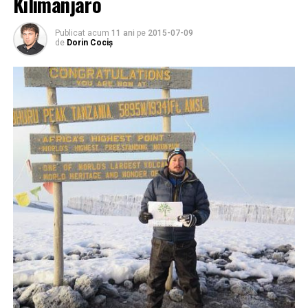
Kilimanjaro
Publicat acum
11 ani
pe
2015-07-09
de
Dorin Cociș