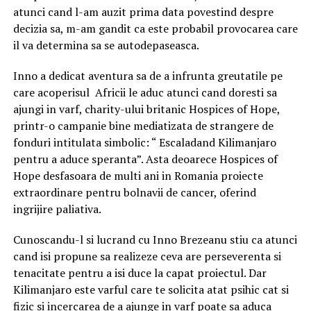
atunci cand l-am auzit prima data povestind despre
decizia sa, m-am gandit ca este probabil provocarea care
il va determina sa se autodepaseasca.
Inno a dedicat aventura sa de a infrunta greutatile pe
care acoperisul Africii le aduc atunci cand doresti sa
ajungi in varf, charity-ului britanic Hospices of Hope,
printr-o campanie bine mediatizata de strangere de
fonduri intitulata simbolic: “ Escaladand Kilimanjaro
pentru a aduce speranta”. Asta deoarece Hospices of
Hope desfasoara de multi ani in Romania proiecte
extraordinare pentru bolnavii de cancer, oferind
ingrijire paliativa.
Cunoscandu-l si lucrand cu Inno Brezeanu stiu ca atunci
cand isi propune sa realizeze ceva are perseverenta si
tenacitate pentru a isi duce la capat proiectul. Dar
Kilimanjaro este varful care te solicita atat psihic cat si
fizic si incercarea de a ajunge in varf poate sa aduca