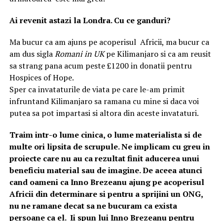
Ai revenit astazi la Londra. Cu ce ganduri?
Ma bucur ca am ajuns pe acoperisul Africii, ma bucur ca
am dus sigla
Romani in UK
pe Kilimanjaro si ca am reusit
sa strang pana acum peste £1200 in donatii pentru
Hospices of Hope.
Sper ca invataturile de viata pe care le-am primit
infruntand Kilimanjaro sa ramana cu mine si daca voi
putea sa pot impartasi si altora din aceste invataturi.
Traim intr-o lume cinica, o lume materialista si de
multe ori lipsita de scrupule. Ne implicam cu greu in
proiecte care nu au ca rezultat finit aducerea unui
beneficiu material sau de imagine. De aceea atunci
cand oameni ca Inno Brezeanu ajung pe acoperisul
Africii din determinare si pentru a sprijini un ONG,
nu ne ramane decat sa ne bucuram ca exista
persoane ca el. Ii spun lui Inno Brezeanu pentru