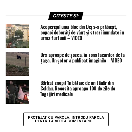
CITEȘTE ȘI:
Acoperișul unui bloc din Dej s-a prăbușit,
copaci doborâți de vânt și străzi inundate în
urma furtunii – VIDEO
Urs aproape de șosea, în zona lacurilor de la
Țaga. Un șofer a publicat imaginile – VIDEO
Bărbat snopit în bătaie de un tânăr din
Coldău. Necesită aproape 100 de zile de
îngrijiri medicale
PROTEJAT CU PAROLA. INTRODU PAROLA
PENTRU A VEDEA COMENTARIILE.