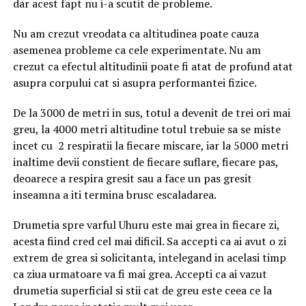
dar acest fapt nu i-a scutit de probleme.
Nu am crezut vreodata ca altitudinea poate cauza
asemenea probleme ca cele experimentate. Nu am
crezut ca efectul altitudinii poate fi atat de profund atat
asupra corpului cat si asupra performantei fizice.
De la 3000 de metri in sus, totul a devenit de trei ori mai
greu, la 4000 metri altitudine totul trebuie sa se miste
incet cu 2 respiratii la fiecare miscare, iar la 5000 metri
inaltime devii constient de fiecare suflare, fiecare pas,
deoarece a respira gresit sau a face un pas gresit
inseamna a iti termina brusc escaladarea.
Drumetia spre varful Uhuru este mai grea in fiecare zi,
acesta fiind cred cel mai dificil. Sa accepti ca ai avut o zi
extrem de grea si solicitanta, intelegand in acelasi timp
ca ziua urmatoare va fi mai grea. Accepti ca ai vazut
drumetia superficial si stii cat de greu este ceea ce la