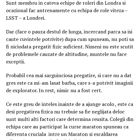
Sunt membru in cateva echipe de roleri din Londra si
ocazional fac antrenamente cu echipa de role viteza –
LSST – a Londrei.
Dar (face o pauza destul de lunga, incercand parca sa isi
caute cuvintele potrivite) dupa cum spuneam, nu poti sa
fi niciodata pregatit fizic suficient. Nimeni nu este scutit
de problemele cauzate de altitudine, muntele nu face
exceptii.
Probabil cea mai sarguinciosa pregatire, si care nu a dat
gres este ca mi-am lasat barba, care s-a potrivit imaginii
de explorator. In rest, nimic nu a fost cert.
Ce este greu de inteles inainte de a ajunge acolo , este ca
desi pregatirea fizica nu trebuie sa fie neglijata deloc
sunt multi alti factori care determina reusita. Colegii din
echipa care au participat la curse maraton spuneau ca
diferenta cruciala intre un Maraton si escaldarea