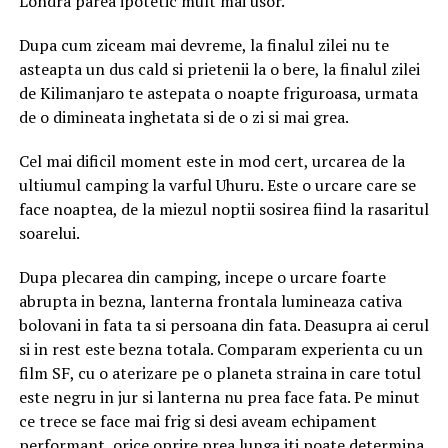
Londra parea ipotetic mult mai usor.
Dupa cum ziceam mai devreme, la finalul zilei nu te
asteapta un dus cald si prietenii la o bere, la finalul zilei
de Kilimanjaro te astepata o noapte friguroasa, urmata
de o dimineata inghetata si de o zi si mai grea.
Cel mai dificil moment este in mod cert, urcarea de la
ultiumul camping la varful Uhuru. Este o urcare care se
face noaptea, de la miezul noptii sosirea fiind la rasaritul
soarelui.
Dupa plecarea din camping, incepe o urcare foarte
abrupta in bezna, lanterna frontala lumineaza cativa
bolovani in fata ta si persoana din fata. Deasupra ai cerul
si in rest este bezna totala. Comparam experienta cu un
film SF, cu o aterizare pe o planeta straina in care totul
este negru in jur si lanterna nu prea face fata. Pe minut
ce trece se face mai frig si desi aveam echipament
performant, orice oprire prea lunga iti poate determina