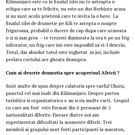
Kilimanjaro este ca la finalul zilei nu te asteapta o
echipa care sa te felicite, nu este un dus fierbinte acasa
si nu sunt acolo prietenii care te invita la o bere. La
finalul zilei de drumetie pe Kili te astepta o noapte
friguroasa, probabil o durere de cap dupa care urmeaza
o zi si mai grea – te trezesti dimineata la ora 6 pe un frig
infiorator, un frig care imi este imposibil sa vi-l descriu.
Totul, dar absolut totul este inghetat in jur, inclusiv
prelata cortului are gheata deasupra.
Cum ai descrie drumetia spre acoperisul Africii ?
Sunt multe de spus despre calatoria spre varful Uhuru,
punctul cel mai inalt din Kilimanjaro. Despre partea
turisitica si organizatorica s-au scris multe carti. Grupul
cu care am fost este format din 6 persoane de 5
nationalitati diferite. Fiecare dintre noi am
experimentat dificultati la momente diferit. Trei
membrii ai grupului sunt fosti participanti la maraton,