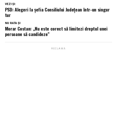
VEZI ȘI:
PSD: Alegeri la șefia Consiliului Județean într-un singur
tur
NU RATA ȘI
Morar Costan: „Nu este corect să limitezi dreptul unei
persoane să candideze”
RECLAMĂ