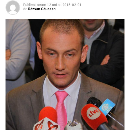
Publicat acum
12 ani
pe
2015-02-01
de
Răzvan Căucean