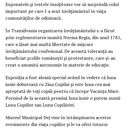
Exponatele și textele însoțitoare vor să surprindă rolul
important pe care l-a avut învățământul în viața
comunităților de odinioară.
În Transilvania organizarea învăţământului s-a făcut
prin reglementarea numită Norma Regia, din anul 1781,
care a lăsat mai multă libertate de mişcare
învăţământului confesional. De această toleranţă au
beneficiat şcolile româneşti şi protestante, care şi-au
creat o anumită autonomie în materie de educaţie.
Expoziția a fost aleasă special având în vedere că luna
iunie debutează cu Ziua Copilui și este luna cea mai
așteptată de toți copiii pentru că începe Vacanța Mare.
Pornind de la această premisă luna iunie o putem numii
Luna Copiilor sau Luna Copilăriei.
Muzeul Municipal Dej vine în întâmpinarea acestor
evenimente din viața copiilor și le va oferi tuturor