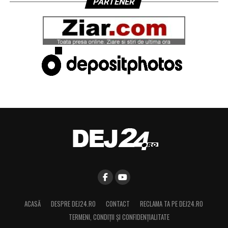
PARTENER
ACASĂ
DESPRE DEJ24.RO
CONTACT
RECLAMA TA PE DEJ24.RO
TERMENI, CONDIŢII ȘI CONFIDENȚIALITATE