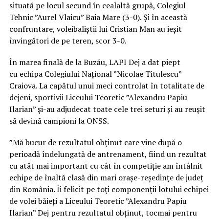
situată pe locul secund în cealaltă grupă, Colegiul
Tehnic ”Aurel Vlaicu” Baia Mare (3-0). Și în această
confruntare, voleibaliștii lui Cristian Man au ieșit
învingători de pe teren, scor 3-0.
În marea finală de la Buzău, LAPI Dej a dat piept
cu echipa Colegiului Național ”Nicolae Titulescu”
Craiova. La capătul unui meci controlat în totalitate de
dejeni, sportivii Liceului Teoretic ”Alexandru Papiu
Ilarian” și-au adjudecat toate cele trei seturi și au reușit
să devină campioni la ONSS.
”Mă bucur de rezultatul obținut care vine după o
perioadă îndelungată de antrenament, fiind un rezultat
cu atât mai important cu cât în competiție am întâlnit
echipe de înaltă clasă din mari orașe-reședințe de județ
din România. Îi felicit pe toți componenții lotului echipei
de volei băieți a Liceului Teoretic ”Alexandru Papiu
Ilarian” Dej pentru rezultatul obținut, tocmai pentru