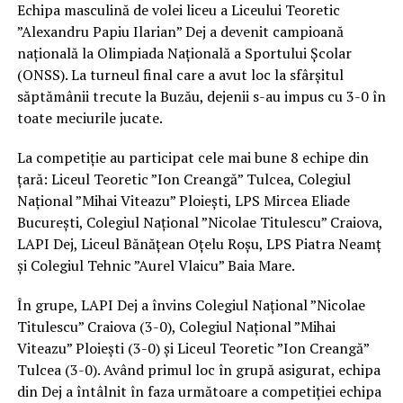
Echipa masculină de volei liceu a Liceului Teoretic
”Alexandru Papiu Ilarian” Dej a devenit campioană
națională la Olimpiada Națională a Sportului Școlar
(ONSS). La turneul final care a avut loc la sfârșitul
săptămânii trecute la Buzău, dejenii s-au impus cu 3-0 în
toate meciurile jucate.
La competiție au participat cele mai bune 8 echipe din
țară: Liceul Teoretic ”Ion Creangă” Tulcea, Colegiul
Național ”Mihai Viteazu” Ploiești, LPS Mircea Eliade
București, Colegiul Național ”Nicolae Titulescu” Craiova,
LAPI Dej, Liceul Bănățean Oțelu Roșu, LPS Piatra Neamț
și Colegiul Tehnic ”Aurel Vlaicu” Baia Mare.
În grupe, LAPI Dej a învins Colegiul Național ”Nicolae
Titulescu” Craiova (3-0), Colegiul Național ”Mihai
Viteazu” Ploiești (3-0) și Liceul Teoretic ”Ion Creangă”
Tulcea (3-0). Având primul loc în grupă asigurat, echipa
din Dej a întâlnit în faza următoare a competiției echipa