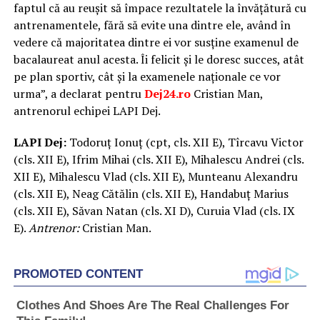
faptul că au reușit să împace rezultatele la învățătură cu
antrenamentele, fără să evite una dintre ele, având în
vedere că majoritatea dintre ei vor susține examenul de
bacalaureat anul acesta. Îi felicit și le doresc succes, atât
pe plan sportiv, cât și la examenele naționale ce vor
urma”, a declarat pentru
Dej24.ro
Cristian Man,
antrenorul echipei LAPI Dej.
LAPI Dej:
Todoruț Ionuț (cpt, cls. XII E), Tîrcavu Victor
(cls. XII E), Ifrim Mihai (cls. XII E), Mihalescu Andrei (cls.
XII E), Mihalescu Vlad (cls. XII E), Munteanu Alexandru
(cls. XII E), Neag Cătălin (cls. XII E), Handabuț Marius
(cls. XII E), Săvan Natan (cls. XI D), Curuia Vlad (cls. IX
E).
Antrenor:
Cristian Man.