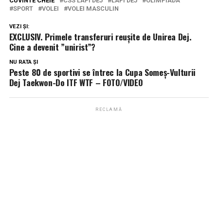
CUVINTE CHEIE
CSS LAPI DEJ
LAPI DEJ
OLIMPIADA
SPORT
VOLEI
VOLEI MASCULIN
VEZI ȘI:
EXCLUSIV. Primele transferuri reușite de Unirea Dej.
Cine a devenit ”unirist”?
NU RATA ȘI
Peste 80 de sportivi se întrec la Cupa Someș-Vulturii
Dej Taekwon-Do ITF WTF – FOTO/VIDEO
RECLAMĂ