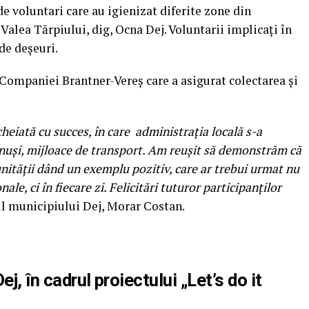
e voluntari care au igienizat diferite zone din
alea Tărpiului, dig, Ocna Dej. Voluntarii implicați în
 de deșeuri.
 Companiei Brantner-Vereş care a asigurat colectarea şi
cheiată cu succes, în care administrația locală s-a
ănuși, mijloace de transport. Am reuşit să demonstrăm că
nităţii dând un exemplu pozitiv, care ar trebui urmat nu
le, ci în fiecare zi. Felicitări tuturor participanţilor
ul municipiului Dej, Morar Costan.
j, în cadrul proiectului „Let’s do it