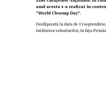
Zilei Curăţeniei Naţionale, în cad
anul acesta s-a realizat în conte
”World Cleanup Day”.
Desfăşurată în data de 15 septembrie,
întâlnirea voluntarilor, în fața Primă