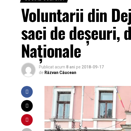
Voluntarii din De
saci de deșeuri, 
Naţionale
Publicat acum
8 ani
pe
2018-09-17
de
Răzvan Căucean