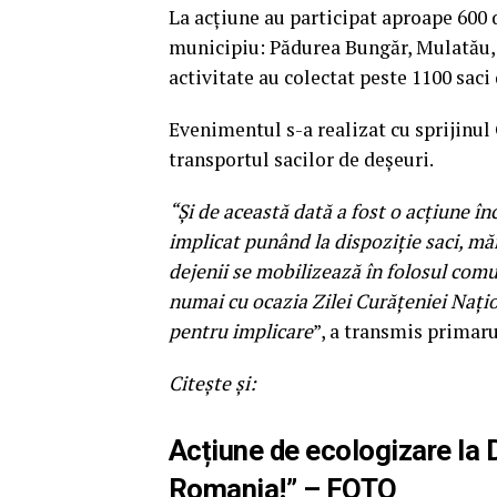
La acţiune au participat aproape 600 d
municipiu: Pădurea Bungăr, Mulatău, V
activitate au colectat peste 1100 saci
Evenimentul s-a realizat cu sprijinul
transportul sacilor de deşeuri.
“Şi de această dată a fost o acţiune în
implicat punând la dispoziție saci, m
dejenii se mobilizează în folosul comu
numai cu ocazia Zilei Curăţeniei Naţiona
pentru implicare
”, a transmis primar
Citește și:
Acțiune de ecologizare la De
Romania!” – FOTO