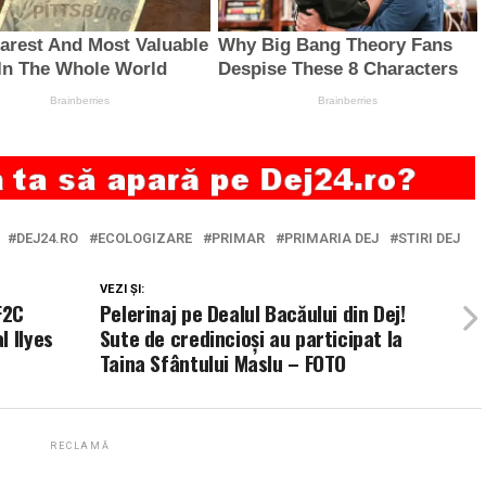
DEJ24.RO
ECOLOGIZARE
PRIMAR
PRIMARIA DEJ
STIRI DEJ
VEZI ȘI:
F2C
Pelerinaj pe Dealul Bacăului din Dej!
l Ilyes
Sute de credincioși au participat la
Taina Sfântului Maslu – FOTO
RECLAMĂ