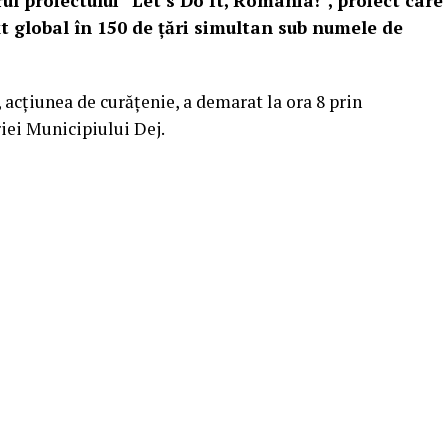
rul proiectului ”Let’s Do It, Romania!”, proiect care
xt global în 150 de țări simultan sub numele de
 acțiunea de curățenie, a demarat la ora 8 prin
riei Municipiului Dej.