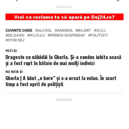
CUVINTE CHEIE
ALCOOL
AMENDA
BILANT
CLUJ
DEJ24.RO
IPJ CLUJ
PERMIS SUSPENDAT
POLITISTI
STIRI DEJ
VEZI ȘI:
Dragoste cu năbădăi la Gherla. Și-a condus iubita acasă
și a fost rupt în bătaie de mai mulți indivizi
NU RATA ȘI
Gherla | A băut „o bere” și s-a urcat la volan. În scurt
timp a fost oprit de polițiști
RECLAMĂ