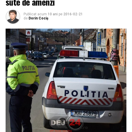
sute de amenzi
Publicat acum
10 ani
pe
2016-02-21
de
Dorin Cociș