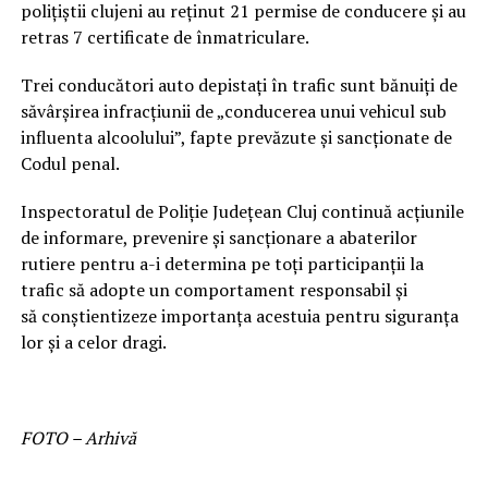
poliţiştii clujeni au reţinut 21 permise de conducere şi au
retras 7 certificate de înmatriculare.
Trei conducători auto depistaţi în trafic sunt bănuiţi de
săvârşirea infracţiunii de „conducerea unui vehicul sub
influenta alcoolului”, fapte prevăzute şi sancţionate de
Codul penal.
Inspectoratul de Poliţie Judeţean Cluj continuă acţiunile
de informare, prevenire şi sancţionare a abaterilor
rutiere pentru a-i determina pe toţi participanţii la
trafic să adopte un comportament responsabil şi
să conştientizeze importanţa acestuia pentru siguranţa
lor şi a celor dragi.
FOTO – Arhivă