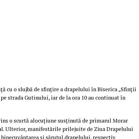
cu o slujbă de sfințire a drapelului în Biserica „Sfinții
 pe strada Gutinului, iar de la ora 10 au continuat în
rins o scurtă alocuțiune susținută de primarul Morar
l. Ulterior, manifestările prilejuite de Ziua Drapelului
binecuvântarea și sărutul drapelului, respectiv