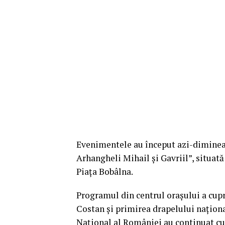
Evenimentele au început azi-dimineață 
Arhangheli Mihail și Gavriil”, situată
Piața Bobâlna.
Programul din centrul orașului a cup
Costan și primirea drapelului naționa
Național al României au continuat cu 