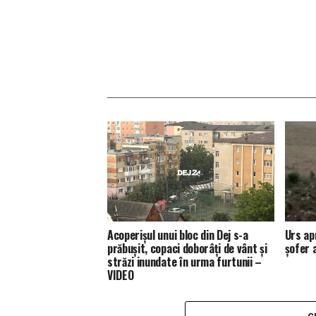
Acoperișul unui bloc din Dej s-a
Urs ap
prăbușit, copaci doborâți de vânt și
șofer 
străzi inundate în urma furtunii –
VIDEO