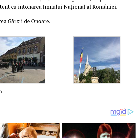
itent cu intonarea Imnului Național al României.
rea Gărzii de Onoare.
n