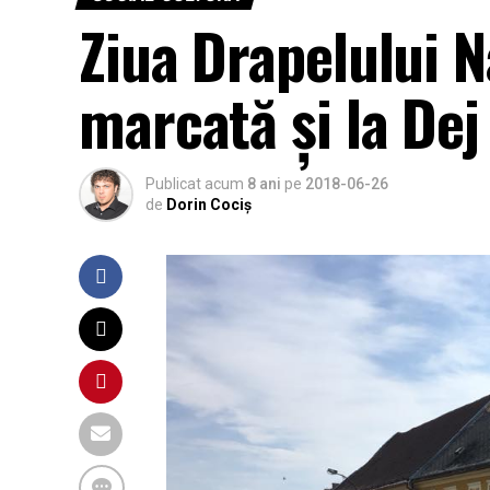
Ziua Drapelului N
marcată și la De
Publicat acum
8 ani
pe
2018-06-26
de
Dorin Cociș