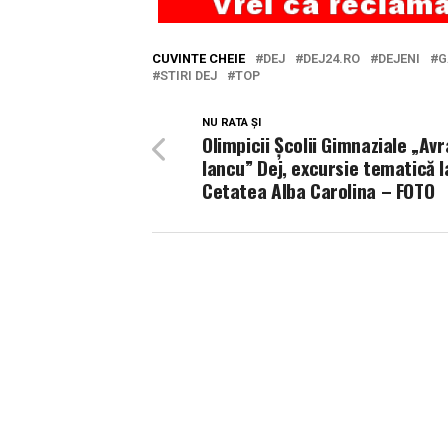
CUVINTE CHEIE
DEJ
DEJ24.RO
DEJENI
G
STIRI DEJ
TOP
NU RATA ȘI
Olimpicii Școlii Gimnaziale „Av
Iancu” Dej, excursie tematică l
Cetatea Alba Carolina – FOTO