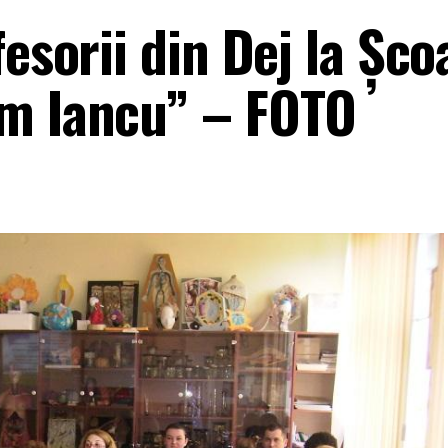
esorii din Dej la Șco
am Iancu” – FOTO