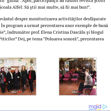
i ”gazdă”. Apoi, participanții au răsfoit revista Școlii
oala Alfel: Să știi mai multe, să fii mai bun!”.
uvântul despre monitorizarea activităților desfășurate
ct. În program a urmat prezentarea unor exemple de bună
ie”, îndrumător prof. Elena Cristina Dascălu și blogul
iticilor” Dej, pe tema ”Poluarea sonoră”, prezentarea