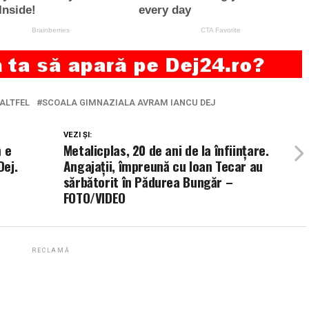
ALTFEL
SCOALA GIMNAZIALA AVRAM IANCU DEJ
VEZI ȘI:
m e
Metalicplas, 20 de ani de la înființare.
Dej.
Angajații, împreună cu Ioan Tecar au
sărbătorit în Pădurea Bungăr –
FOTO/VIDEO
RECLAMĂ