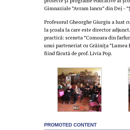
proiecte și programe educative al școli
Gimnaziale ”Avram Iancu” din Dej – ”Șc
Profesorul Gheorghe Giurgiu a luat c
la școala la care este director adjun
practică: sceneta ”Comoara din farfur
unui parteneriat cu Grăinița ”Lumea P
fiind făcută de prof. Livia Pop.