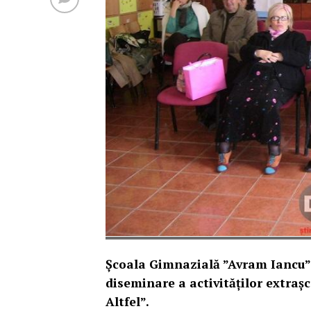
Școala Gimnazială ”Avram Iancu” 
diseminare a activităților extraș
Altfel”.