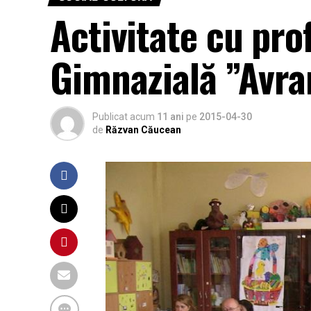
Activitate cu prof
Gimnazială ”Avr
Publicat acum
11 ani
pe
2015-04-30
de
Răzvan Căucean