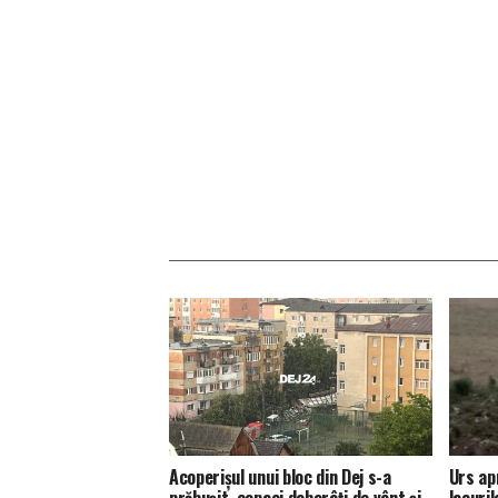
Acoperișul unui bloc din Dej s-a
Urs ap