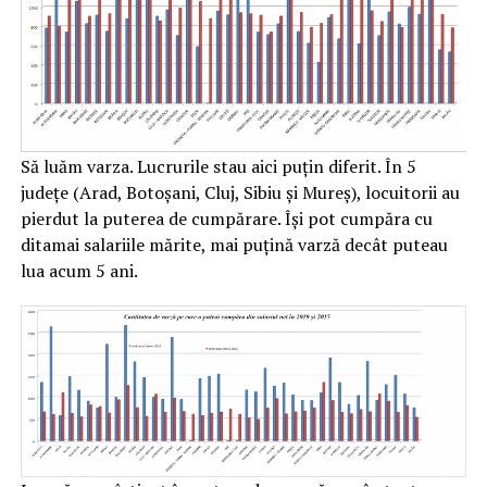
Să luăm varza. Lucrurile stau aici puțin diferit. În 5
județe (Arad, Botoșani, Cluj, Sibiu și Mureș), locuitorii au
pierdut la puterea de cumpărare. Își pot cumpăra cu
ditamai salariile mărite, mai puțină varză decât puteau
lua acum 5 ani.