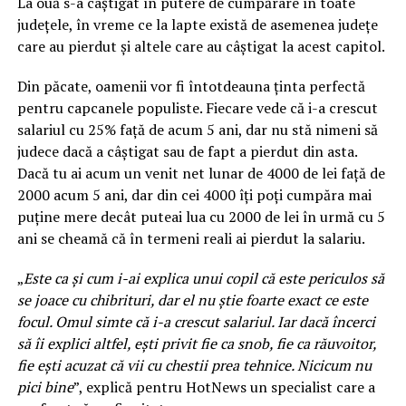
La ouă s-a câștigat în putere de cumpărare în toate
județele, în vreme ce la lapte există de asemenea județe
care au pierdut și altele care au câștigat la acest capitol.
Din păcate, oamenii vor fi întotdeauna ţinta perfectă
pentru capcanele populiste. Fiecare vede că i-a crescut
salariul cu 25% față de acum 5 ani, dar nu stă nimeni să
judece dacă a câștigat sau de fapt a pierdut din asta.
Dacă tu ai acum un venit net lunar de 4000 de lei față de
2000 acum 5 ani, dar din cei 4000 îți poți cumpăra mai
puține mere decât puteai lua cu 2000 de lei în urmă cu 5
ani se cheamă că în termeni reali ai pierdut la salariu.
„
Este ca şi cum i-ai explica unui copil că este periculos să
se joace cu chibrituri, dar el nu ştie foarte exact ce este
focul. Omul simte că i-a crescut salariul. Iar dacă încerci
să îi explici altfel, eşti privit fie ca snob, fie ca răuvoitor,
fie ești acuzat că vii cu chestii prea tehnice. Nicicum nu
pici bine
”, explică pentru HotNews un specialist care a