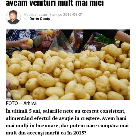
aveam venituri mult mai mici
Publicat acum
7 ani
pe
2019-08-21
de
Dorin Cociș
FOTO – Arhivă
În ultimii 5 ani, salariile nete au crescut consistent,
alimentând efectul de avuție în creștere. Avem bani
mai mulți în buzunare, dar putem oare cumpăra mai
mult din aceeași marfă ca în 2015?