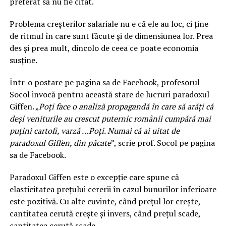
preferat să nu fie citat.
Problema creșterilor salariale nu e că ele au loc, ci ține
de ritmul în care sunt făcute și de dimensiunea lor. Prea
des și prea mult, dincolo de ceea ce poate economia
susține.
Într-o postare pe pagina sa de Facebook, profesorul
Socol invocă pentru această stare de lucruri paradoxul
Giffen. „
Poți face o analiză propagandă în care să arăți că
deși veniturile au crescut puternic românii cumpără mai
puțini cartofi, varză …Poți. Numai că ai uitat de
paradoxul Giffen, din păcate
”, scrie prof. Socol pe pagina
sa de Facebook.
Paradoxul Giffen este o excepție care spune că
elasticitatea prețului cererii în cazul bunurilor inferioare
este pozitivă. Cu alte cuvinte, când prețul lor crește,
cantitatea cerută crește și invers, când prețul scade,
cantitatea cerută scade.