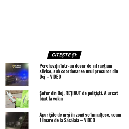
CITEȘTE ȘI:
Percheziții într-un dosar de infracțiuni
silvice, sub coordonarea unui procuror din
Dej – VIDEO
Șofer din Dej, REȚINUT de polițiști. A urcat
băut la volan
Aparițiile de urși în zonă se înmulțesc, acum
filmare de la Săcălaia – VIDEO