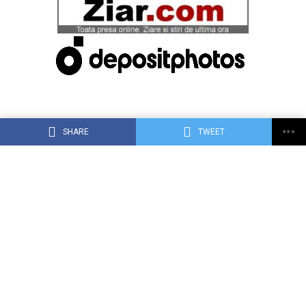
SHARE
TWEET
ACASĂ
DESPRE DEJ24.RO
CONTACT
RECLAMA TA PE DEJ24.RO
TERMENI, CONDIŢII ȘI CONFIDENȚIALITATE