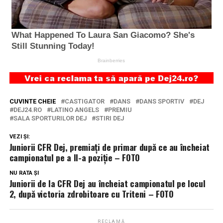
CUVINTE CHEIE
CASTIGATOR
DANS
DANS SPORTIV
DEJ
DEJ24.RO
LATINO ANGELS
PREMIU
SALA SPORTURILOR DEJ
STIRI DEJ
VEZI ȘI:
Juniorii CFR Dej, premiați de primar după ce au încheiat
campionatul pe a II-a poziție – FOTO
NU RATA ȘI
Juniorii de la CFR Dej au încheiat campionatul pe locul
2, după victoria zdrobitoare cu Triteni – FOTO
RECLAMĂ