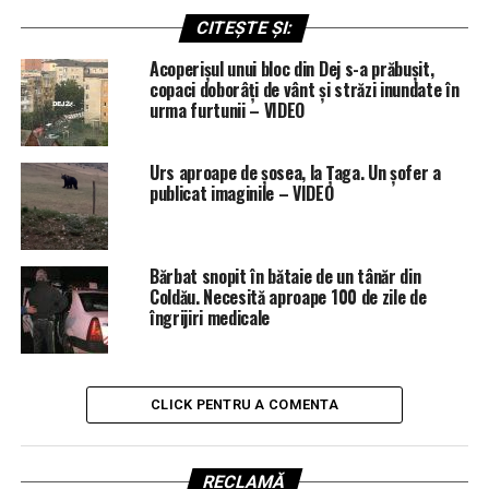
CITEȘTE ȘI:
Acoperișul unui bloc din Dej s-a prăbușit,
copaci doborâți de vânt și străzi inundate în
urma furtunii – VIDEO
Urs aproape de șosea, la Țaga. Un șofer a
publicat imaginile – VIDEO
Bărbat snopit în bătaie de un tânăr din
Coldău. Necesită aproape 100 de zile de
îngrijiri medicale
CLICK PENTRU A COMENTA
RECLAMĂ