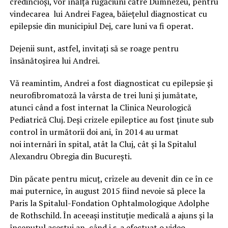
credincioși, vor înălța rugăciuni către Dumnezeu, pentru
vindecarea lui Andrei Fagea, băiețelul diagnosticat cu
epilepsie din municipiul Dej, care luni va fi operat.
Dejenii sunt, astfel, invitați să se roage
pentru
însănătoșirea lui Andrei.
Vă reamintim, Andrei a fost diagnosticat cu epilepsie și
neurofibromatoză la vârsta de trei luni și jumătate,
atunci când a fost internat la Clinica Neurologică
Pediatrică Cluj. Deși crizele epileptice au fost ținute sub
control în următorii doi ani, în 2014 au urmat
noi internări în spital, atât la Cluj, cât și la Spitalul
Alexandru Obregia din București.
Din păcate pentru micuț, crizele au devenit din ce în ce
mai puternice, în august 2015 fiind nevoie să plece la
Paris la Spitalul-Fondation Ophtalmologique Adolphe
de Rothschild. În aceeași instituție medicală a ajuns și la
începutul acestui an, când i s-a efectuat o video