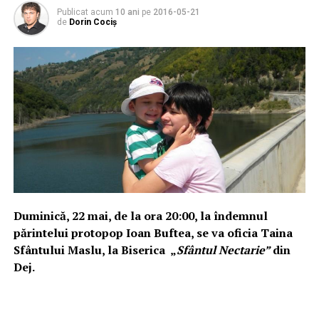
Publicat acum
10 ani
pe
2016-05-21
de
Dorin Cociș
Duminică, 22 mai, de la ora 20:00, la îndemnul
părintelui protopop Ioan Buftea, se va oficia Taina
Sfântului Maslu, la Biserica „
Sfântul Nectarie”
din
Dej.