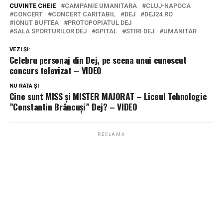
CUVINTE CHEIE
CAMPANIE UMANITARA
CLUJ-NAPOCA
CONCERT
CONCERT CARITABIL
DEJ
DEJ24.RO
IONUT BUFTEA
PROTOPOPIATUL DEJ
SALA SPORTURILOR DEJ
SPITAL
STIRI DEJ
UMANITAR
VEZI ȘI:
Celebru personaj din Dej, pe scena unui cunoscut
concurs televizat – VIDEO
NU RATA ȘI
Cine sunt MISS și MISTER MAJORAT – Liceul Tehnologic
”Constantin Brâncuși” Dej? – VIDEO
RECLAMĂ