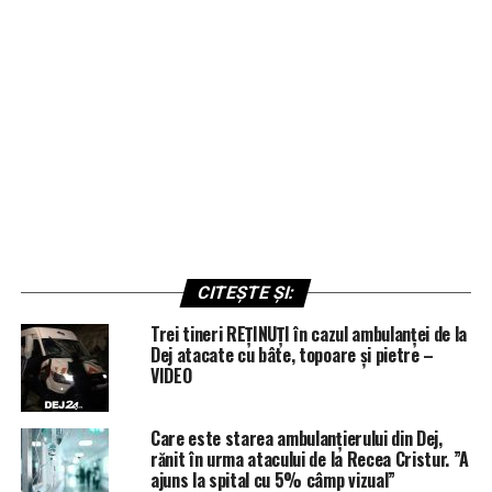
CITEȘTE ȘI:
Trei tineri REȚINUȚI în cazul ambulanței de la
Dej atacate cu bâte, topoare și pietre –
VIDEO
Care este starea ambulanțierului din Dej,
rănit în urma atacului de la Recea Cristur. ”A
ajuns la spital cu 5% câmp vizual”