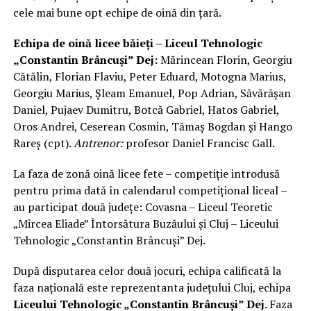
cele mai bune opt echipe de oină din ţară.
Echipa de oină licee băieţi – Liceul Tehnologic
„Constantin Brâncuşi” Dej:
Mărincean Florin, Georgiu
Cătălin, Florian Flaviu, Peter Eduard, Motogna Marius,
Georgiu Marius, Şleam Emanuel, Pop Adrian, Săvărăşan
Daniel, Pujaev Dumitru, Botcă Gabriel, Hatos Gabriel,
Oros Andrei, Ceserean Cosmin, Tămaş Bogdan şi Hango
Rareş (cpt).
Antrenor:
profesor Daniel Francisc Gall.
La faza de zonă oină licee fete – competiţie introdusă
pentru prima dată în calendarul competiţional liceal –
au participat două judeţe: Covasna – Liceul Teoretic
„Mircea Eliade” Întorsătura Buzăului şi Cluj – Liceului
Tehnologic „Constantin Brâncuşi” Dej.
După disputarea celor două jocuri, echipa calificată la
faza naţională este reprezentanta judeţului Cluj, echipa
Liceului Tehnologic „Constantin Brâncuşi” Dej.
Faza