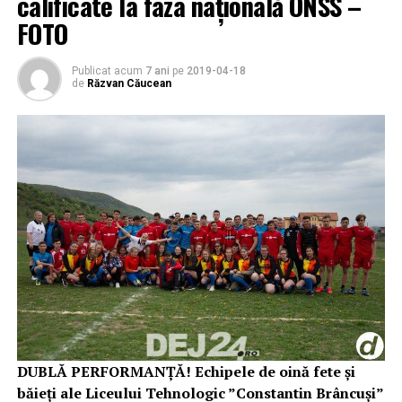
calificate la faza națională ONSS –
FOTO
Publicat acum
7 ani
pe
2019-04-18
de
Răzvan Căucean
DUBLĂ PERFORMANȚĂ! Echipele de oină fete și
băieți ale Liceului Tehnologic ”Constantin Brâncuși”