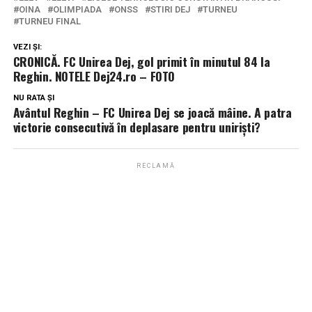
OINA
OLIMPIADA
ONSS
STIRI DEJ
TURNEU
TURNEU FINAL
VEZI ȘI:
CRONICĂ. FC Unirea Dej, gol primit în minutul 84 la
Reghin. NOTELE Dej24.ro – FOTO
NU RATA ȘI
Avântul Reghin – FC Unirea Dej se joacă mâine. A patra
victorie consecutivă în deplasare pentru uniriști?
RECLAMĂ