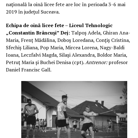
naţională la oină licee fete are loc în perioada 3-6 mai
2019 în judeţul Suceava.
Echipa de oină licee fete – Liceul Tehnologic
„Constantin Brâncuşi” Dej:
Talpoş Adela, Ghiran Ana-
Maria, Frenţ Mădălina, Doboş Loredana, Conţiş Cristina,
Sfechiş Liliana, Pop Maria, Mircea Lorena, Nagy-Baldi
Ioana, Leczfalvi Magda, Silaşi Alexandra, Boldor Maria,
Petruţ Maria şi Buchei Denisa (cpt).
Antrenor:
profesor
Daniel Francisc Gall.