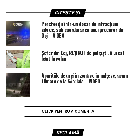
CITEȘTE ȘI:
Percheziții într-un dosar de infracțiuni
silvice, sub coordonarea unui procuror din
Dej – VIDEO
Șofer din Dej, REȚINUT de polițiști. A urcat
băut la volan
Aparițiile de urși în zonă se înmulțesc, acum
filmare de la Săcălaia – VIDEO
CLICK PENTRU A COMENTA
RECLAMĂ