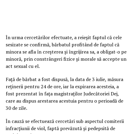
În urma cercetărilor efectuate, a reieşit faptul că cele
sesizate se confirmă, bărbatul profitând de faptul că
minora se afla în creşterea şi îngrijirea sa, a obligat-o pe
minoră, prin constrângeri fizice şi morale să accepte un
act sexual cu el.
Faţă de bărbat a fost dispusă, la data de 3 iulie, măsura
reţinerii pentru 24 de ore, iar la expirarea acesteia, a
fost prezentat în faţa magistraţilor Judecătoriei Dej,
care au dispus arestarea acestuia pentru o perioadă de
30 de zile.
În cauză se efectuează cercetări sub aspectul comiterii
infracţiunii de viol, faptă prevăzută şi pedepsită de