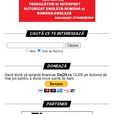
CAUTĂ CE TE INTERESEAZĂ
Web
Doar pe Dej24.ro
DONEAZĂ
Dacă doriți să sprijiniți financiar
Dej24.ro
, CLICK pe butonul de
mai jos pentru a dona orice sumă de bani.
PARTENER