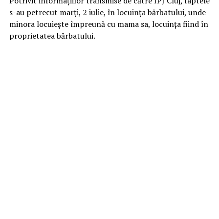
Potrivit informațiilor transmise de către IPJ Cluj, faptele
s-au petrecut marți, 2 iulie, în locuinţa bărbatului, unde
minora locuieşte împreună cu mama sa, locuinţa fiind în
proprietatea bărbatului.