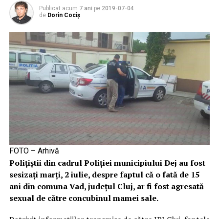
Publicat acum
7 ani
pe
2019-07-04
de
Dorin Cociș
FOTO – Arhivă
Poliţiştii din cadrul Poliţiei municipiului Dej au fost
sesizaţi marți, 2 iulie, despre faptul că o fată de 15
ani din comuna Vad, judeţul Cluj, ar fi fost agresată
sexual de către concubinul mamei sale.