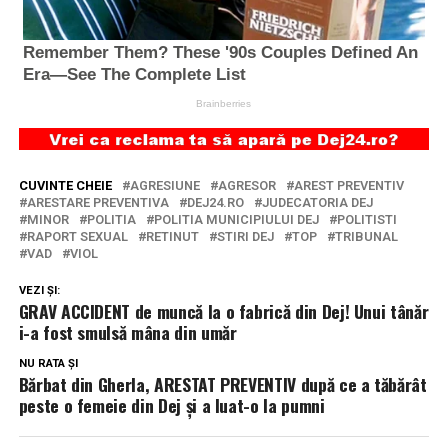
CUVINTE CHEIE
AGRESIUNE
AGRESOR
AREST PREVENTIV
ARESTARE PREVENTIVA
DEJ24.RO
JUDECATORIA DEJ
MINOR
POLITIA
POLITIA MUNICIPIULUI DEJ
POLITISTI
RAPORT SEXUAL
RETINUT
STIRI DEJ
TOP
TRIBUNAL
VAD
VIOL
VEZI ȘI:
GRAV ACCIDENT de muncă la o fabrică din Dej! Unui tânăr
i-a fost smulsă mâna din umăr
NU RATA ȘI
Bărbat din Gherla, ARESTAT PREVENTIV după ce a tăbărât
peste o femeie din Dej și a luat-o la pumni