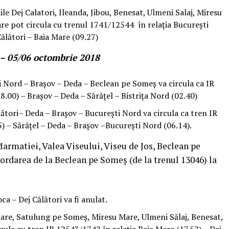
iile Dej Calatori, Ileanda, Jibou, Benesat, Ulmeni Salaj, Miresu
e pot circula cu trenul 1741/12544 în relația București
ălători – Baia Mare (09.27)
 – 05/06 octombrie 2018
i Nord – Brașov – Deda – Beclean pe Someș va circula ca IR
8.00) – Brașov – Deda – Sărățel – Bistrița Nord (02.40)
ători– Deda – Brașov – București Nord va circula ca tren IR
) – Sărățel – Deda – Brașov –București Nord (06.14).
Marmatiei, Valea Viseului, Viseu de Jos, Beclean pe
ordarea de la Beclean pe Someș (de la trenul 13046) la
ca – Dej Călători va fi anulat.
 Mare, Satulung pe Someș, Miresu Mare, Ulmeni Sălaj, Benesat,