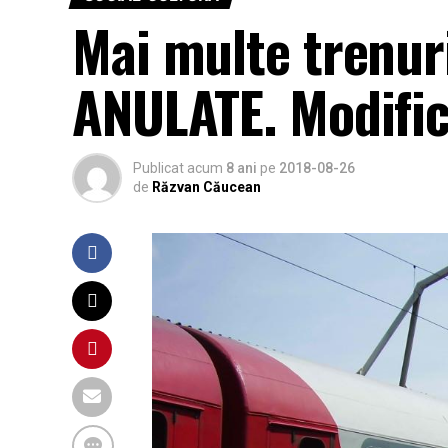
Mai multe trenuri
ANULATE. Modific
Publicat acum
8 ani
pe
2018-08-26
de
Răzvan Căucean