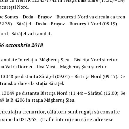
rcula cu tren IR 12543/1742 în relația Baia Mare (17.52) – Dej
ucurești Nord.
 pe Someș – Deda – Brașov – București Nord va circula ca tren
(22.35) – Sărățel – Deda – Brașov – București Nord (08.19).
Nord –Sărățel va fi anulat.
06 octombrie 2018
 anulate în relația Măgheruș Șieu – Bistrița Nord și retur.
ția Vatra Dornei – Ilva Mică – Magheruș Șieu și retur.
 13048 pe distanta Sărățel (09.01) – Bistrița Nord (09.17). De
transbordarea la stația Sărățel.
 13049 pe distanta Bistrița Nord (11.44) – Sărățel (12.00). Se
49 la R 4206 în stația Măgheruş Şieu.
irculația trenurilor, călătorii sunt rugați să consulte
sune la 021/9521 (trafic intern) sau să se adreseze