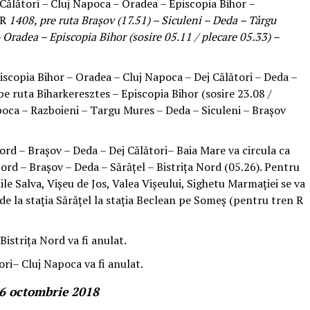
Călători – Cluj Napoca – Oradea – Episcopia Bihor –
IR
1408, pre ruta Brașov (17.51) – Siculeni – Deda – Târgu
Oradea – Episcopia Bihor (sosire 05.11 / plecare 05.33) –
iscopia Bihor – Oradea – Cluj Napoca – Dej Călători – Deda –
pe ruta Biharkeresztes – Episcopia Bihor (sosire 23.08 /
poca – Razboieni – Targu Mures – Deda – Siculeni – Brașov
ord – Brașov – Deda – Dej Călători– Baia Mare va circula ca
rd – Brașov – Deda – Sărățel – Bistrița Nord (05.26). Pentru
iile Salva, Vișeu de Jos, Valea Vișeului, Sighetu Marmației se va
de la stația Sărățel la stația Beclean pe Someș (pentru tren R
Bistrița Nord va fi anulat.
ori– Cluj Napoca va fi anulat.
06 octombrie 2018