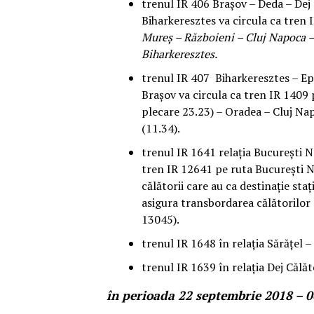
trenul IR 406 Brașov – Deda – Dej 
Biharkeresztes va circula ca tren 
Mureș – Războieni – Cluj Napoca – 
Biharkeresztes.
trenul IR 407 Biharkeresztes – Ep
Brașov va circula ca tren IR 1409 
plecare 23.23) – Oradea – Cluj Na
(11.34).
trenul IR 1641 relația București N
tren IR 12641 pe ruta București No
călătorii care au ca destinație staț
asigura transbordarea călătorilor 
13045).
trenul IR 1648 în relația Sărățel – 
trenul IR 1639 în relația Dej Călăt
în perioada 22 septembrie 2018 – 