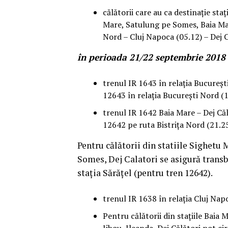
călătorii care au ca destinație staț
Mare, Satulung pe Somes, Baia Mar
Nord – Cluj Napoca (05.12) – Dej C
în perioada 21/22 septembrie 2018
trenul IR 1643 în relația Bucureșt
12643 în relația București Nord (1
trenul IR 1642 Baia Mare – Dej Căl
12642 pe ruta Bistrița Nord (21.25
Pentru călătorii din statiile Sighetu 
Somes, Dej Calatori se asigură transb
stația Sărățel (pentru tren 12642).
trenul IR 1638 în relația Cluj Napo
Pentru călătorii din stațiile Baia