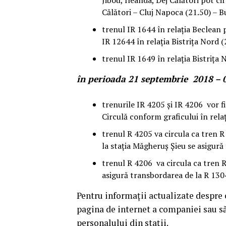
Jibou, Ileanda, Dej Călători pot ci
Călători – Cluj Napoca (21.50) – B
trenul IR 1644 în relația Beclean
IR 12644 în relația Bistrița Nord 
trenul IR 1649 în relația Bistrița 
în perioada 21 septembrie 2018 – 
trenurile IR 4205 și IR 4206 vor fi
Circulă conform graficului în rela
trenul R 4205 va circula ca tren R
la stația Măgheruş Şieu se asigură 
trenul R 4206 va circula ca tren R
asigură transbordarea de la R 130
Pentru informații actualizate despre c
pagina de internet a companiei sau să 
personalului din stații.