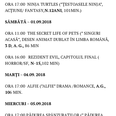
ORA 17:00 NINJA TURTLES (”ȚESTOASELE NINJA”,
ACȚIUNE/ FANTASY,
N.
12
ANI
, 101MIN.)
S
ÂMBĂTĂ – 01
.0
9.2018
ORA 11:00 THE SECRET LIFE OF PETS (” SINGURI
ACASĂ”, DESEN ANIMAT DUBLAT ÎN LIMBA ROMÂNĂ,
3 D
,
A. G.,
86 MIN
ORA 16:00 REZIDENT EVIL, CAPITOLUL FINAL (
HORROR/SF,
N-15,
102 MIN)
MARȚI – 04.09. 2018
ORA 17:00 ALFIE (”ALFIE” DRAMA /ROMANCE,
A.G.,
10
6 MIN.
MIERCURI – 05.09.2018
ORA 17:00 PĂDUREA SPÂNZURAȚILOR (” PĂDUREA