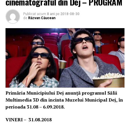
cinematograful din Dej – PROGRAM
Publicat acum
8 ani
pe
2018-08-30
de
Răzvan Căucean
Primăria Municipiului Dej anunță programul Sălii
Multimedia 3D din incinta Muzelui Municipal Dej, în
perioada 31.08 – 6.09.2018.
VINERI –
31
.0
8
.2018