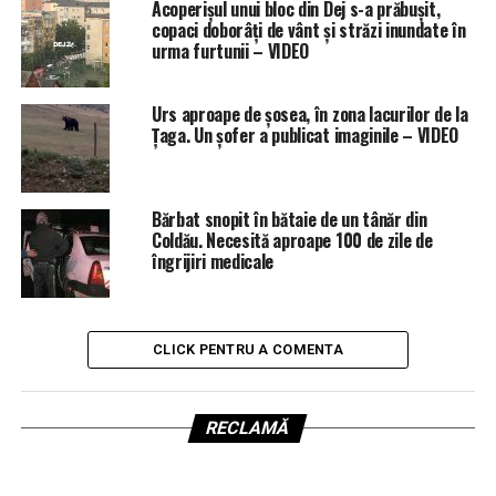
Acoperișul unui bloc din Dej s-a prăbușit,
copaci doborâți de vânt și străzi inundate în
urma furtunii – VIDEO
Urs aproape de șosea, în zona lacurilor de la
Țaga. Un șofer a publicat imaginile – VIDEO
Bărbat snopit în bătaie de un tânăr din
Coldău. Necesită aproape 100 de zile de
îngrijiri medicale
CLICK PENTRU A COMENTA
RECLAMĂ