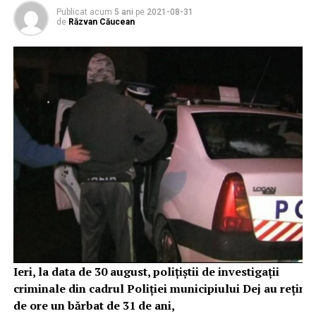
Publicat acum
5 ani
pe
2021-08-31
de
Răzvan Căucean
Ieri, la data de 30 august, polițiștii de investigații
criminale din cadrul Poliției municipiului Dej au reținu
de ore un bărbat de 31 de ani,